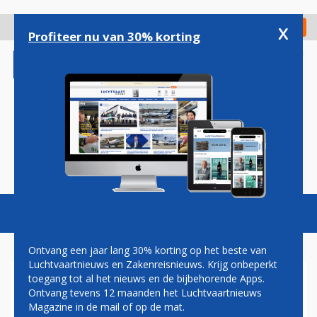
Overslaan
en
x
Digitaal Magazine
Registreer
Check in
naar
Profiteer nu van 30% korting
de
inhoud
gaan
Magazine
Podcasts
Vacatures
Toggl
naviga
Ontvang een jaar lang 30% korting op het beste van
Luchtvaartnieuws en Zakenreisnieuws. Krijg onbeperkt
toegang tot al het nieuws en de bijbehorende Apps.
ATR LEVERT 1.500STE
Ontvang tevens 12 maanden het Luchtvaartnieuws
VLIEGTUIG AF
Magazine in de mail of op de mat.