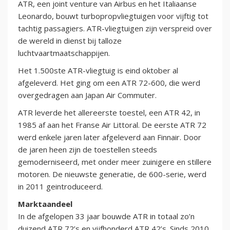
ATR, een joint venture van Airbus en het Italiaanse
Leonardo, bouwt turbopropvliegtuigen voor vijftig tot
tachtig passagiers. ATR-vliegtuigen zijn verspreid over
de wereld in dienst bij talloze
luchtvaartmaatschappijen.
Het 1.500ste ATR-vliegtuig is eind oktober al
afgeleverd. Het ging om een ATR 72-600, die werd
overgedragen aan Japan Air Commuter.
ATR leverde het allereerste toestel, een ATR 42, in
1985 af aan het Franse Air Littoral. De eerste ATR 72
werd enkele jaren later afgeleverd aan Finnair. Door
de jaren heen zijn de toestellen steeds
gemoderniseerd, met onder meer zuinigere en stillere
motoren. De nieuwste generatie, de 600-serie, werd
in 2011 geintroduceerd.
Marktaandeel
In de afgelopen 33 jaar bouwde ATR in totaal zo’n
duizend ATR 72’s en vijfhonderd ATR 42’s. Sinds 2010