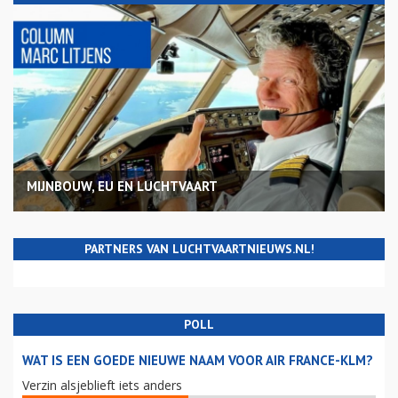
MIJNBOUW, EU EN LUCHTVAART
PARTNERS VAN LUCHTVAARTNIEUWS.NL!
POLL
WAT IS EEN GOEDE NIEUWE NAAM VOOR AIR FRANCE-KLM?
Verzin alsjeblieft iets anders