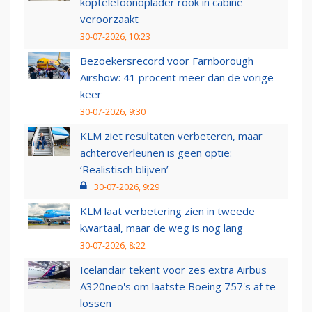
koptelefoonoplader rook in cabine
veroorzaakt
30-07-2026, 10:23
Bezoekersrecord voor Farnborough
Airshow: 41 procent meer dan de vorige
keer
30-07-2026, 9:30
KLM ziet resultaten verbeteren, maar
achteroverleunen is geen optie:
‘Realistisch blijven’
30-07-2026, 9:29
KLM laat verbetering zien in tweede
kwartaal, maar de weg is nog lang
30-07-2026, 8:22
Icelandair tekent voor zes extra Airbus
A320neo's om laatste Boeing 757's af te
lossen