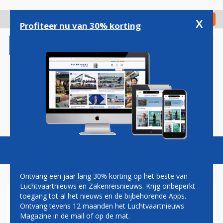
Overslaan
en
x
Digitaal Magazine
Registreer
Check in
naar
Profiteer nu van 30% korting
de
inhoud
gaan
Magazine
Podcasts
Vacatures
Toggl
naviga
Ontvang een jaar lang 30% korting op het beste van
Luchtvaartnieuws en Zakenreisnieuws. Krijg onbeperkt
toegang tot al het nieuws en de bijbehorende Apps.
BOEING ERKENT FOUTEN IN
Ontvang tevens 12 maanden het Luchtvaartnieuws
VLUCHTSIMULATIESOFTWARE
Magazine in de mail of op de mat.