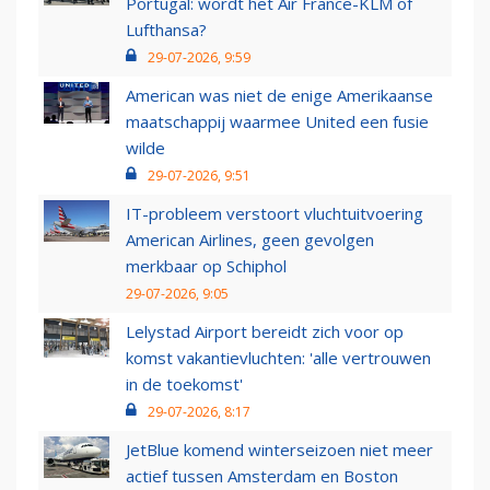
Portugal: wordt het Air France-KLM of
Lufthansa?
29-07-2026, 9:59
American was niet de enige Amerikaanse
maatschappij waarmee United een fusie
wilde
29-07-2026, 9:51
IT-probleem verstoort vluchtuitvoering
American Airlines, geen gevolgen
merkbaar op Schiphol
29-07-2026, 9:05
Lelystad Airport bereidt zich voor op
komst vakantievluchten: 'alle vertrouwen
in de toekomst'
29-07-2026, 8:17
JetBlue komend winterseizoen niet meer
actief tussen Amsterdam en Boston