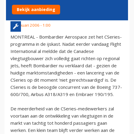
CSERIES-PROGRAMMA
Bekijk aanbieding
31 januari 2006 - 1:00
MONTREAL - Bombardier Aerospace zet het CSeries-
programma in de ijskast. Nadat eerder vandaag Flight
International al meldde dat de Canadese
vliegtuigbouwer zich volledig gaat richten op regional
jets, heeft Bombardier nu verklaard dat - gezien de
huidige marktomstandigheden - een lancering van de
CSeries op dit moment ‘niet gerechtvaardigd’ is. De
CSeries is de beoogde concurrent van de Boeing 737-
600/700, Airbus A318/A319 en Embraer 190/195.
De meerderheid van de CSeries-medewerkers zal
voortaan aan de ontwikkeling van vliegtuigen in de
markt van tachtig tot honderd passagiers gaan
werken. Een klein team blijft verder werken aan de