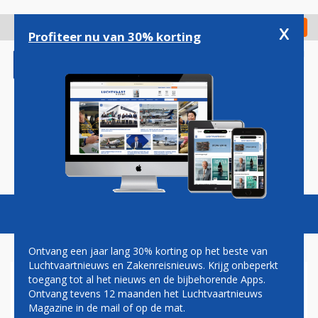
Overslaan
en
x
Digitaal Magazine
Registreer
Check in
naar
Profiteer nu van 30% korting
de
inhoud
gaan
Magazine
Podcasts
Vacatures
Toggl
naviga
Ontvang een jaar lang 30% korting op het beste van
Luchtvaartnieuws en Zakenreisnieuws. Krijg onbeperkt
toegang tot al het nieuws en de bijbehorende Apps.
BOMBARDIER: VOORLOPIG
Ontvang tevens 12 maanden het Luchtvaartnieuws
TOCH GEEN LANCERING
Magazine in de mail of op de mat.