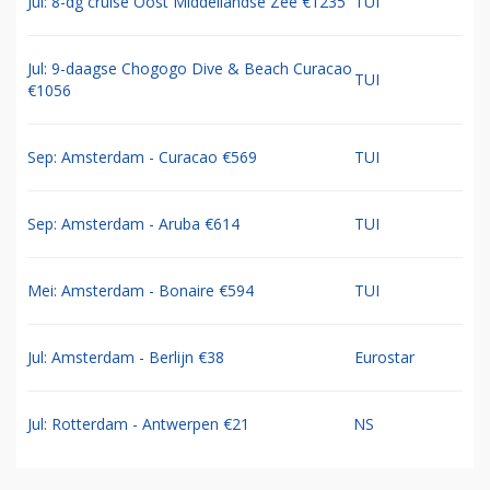
Jul: 8-dg cruise Oost Middellandse Zee €1235
TUI
Jul: 9-daagse Chogogo Dive & Beach Curacao
TUI
€1056
Sep: Amsterdam - Curacao €569
TUI
Sep: Amsterdam - Aruba €614
TUI
Mei: Amsterdam - Bonaire €594
TUI
Jul: Amsterdam - Berlijn €38
Eurostar
Jul: Rotterdam - Antwerpen €21
NS