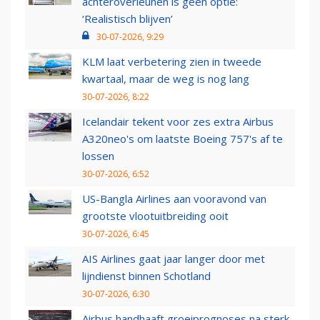
achteroverleunen is geen optie:
‘Realistisch blijven’
30-07-2026, 9:29
KLM laat verbetering zien in tweede
kwartaal, maar de weg is nog lang
30-07-2026, 8:22
Icelandair tekent voor zes extra Airbus
A320neo's om laatste Boeing 757's af te
lossen
30-07-2026, 6:52
US-Bangla Airlines aan vooravond van
grootste vlootuitbreiding ooit
30-07-2026, 6:45
AIS Airlines gaat jaar langer door met
lijndienst binnen Schotland
30-07-2026, 6:30
Airbus handhaaft groeiprognoses na sterk