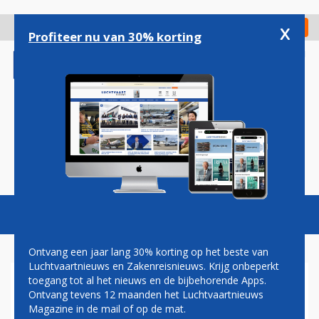
Overslaan
en
x
Digitaal Magazine
Registreer
Check in
naar
Profiteer nu van 30% korting
de
inhoud
gaan
Magazine
Podcasts
Vacatures
Toggl
naviga
Ontvang een jaar lang 30% korting op het beste van
Luchtvaartnieuws en Zakenreisnieuws. Krijg onbeperkt
toegang tot al het nieuws en de bijbehorende Apps.
DEUTSCHE AIRCRAFT
Ontvang tevens 12 maanden het Luchtvaartnieuws
VERWACHT EERSTE D328ECO
Magazine in de mail of op de mat.