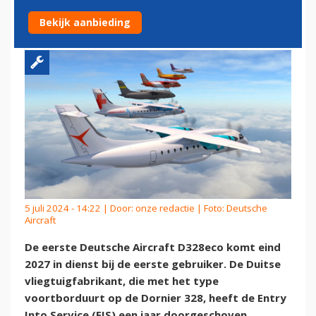
IN 2027 TE LEVEREN
Bekijk aanbieding
5 juli 2024 - 14:22 | Door:
onze redactie
| Foto: Deutsche
Aircraft
De eerste Deutsche Aircraft D328eco komt eind
2027 in dienst bij de eerste gebruiker. De Duitse
vliegtuigfabrikant, die met het type
voortborduurt op de Dornier 328, heeft de Entry
Into Service (EIS) een jaar doorgeschoven