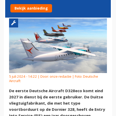
IN 2027 TE LEVEREN
Bekijk aanbieding
5 juli 2024 - 14:22 | Door:
onze redactie
| Foto: Deutsche
Aircraft
De eerste Deutsche Aircraft D328eco komt eind
2027 in dienst bij de eerste gebruiker. De Duitse
vliegtuigfabrikant, die met het type
voortborduurt op de Dornier 328, heeft de Entry
Into Service (EIS) een jaar doorgeschoven