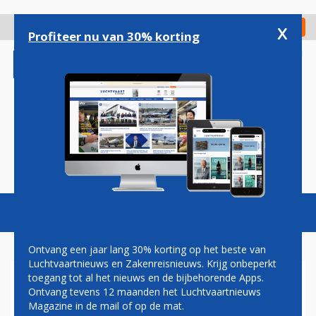
Overslaan
en
x
Digitaal Magazine
Registreer
Check in
naar
Profiteer nu van 30% korting
de
inhoud
gaan
Magazine
Podcasts
Vacatures
Toggl
naviga
Ontvang een jaar lang 30% korting op het beste van
Luchtvaartnieuws en Zakenreisnieuws. Krijg onbeperkt
toegang tot al het nieuws en de bijbehorende Apps.
DEUTSCHE AIRCRAFT
Ontvang tevens 12 maanden het Luchtvaartnieuws
VERWACHT EERSTE D328ECO
Magazine in de mail of op de mat.