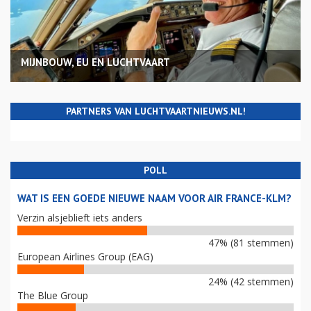
MIJNBOUW, EU EN LUCHTVAART
PARTNERS VAN LUCHTVAARTNIEUWS.NL!
POLL
WAT IS EEN GOEDE NIEUWE NAAM VOOR AIR FRANCE-KLM?
Verzin alsjeblieft iets anders
47% (81 stemmen)
European Airlines Group (EAG)
24% (42 stemmen)
The Blue Group