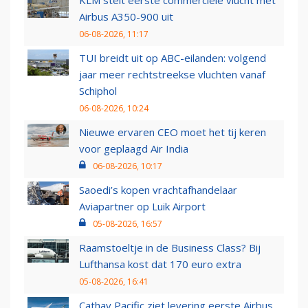
KLM stelt eerste commerciële vlucht met
Airbus A350-900 uit
06-08-2026, 11:17
TUI breidt uit op ABC-eilanden: volgend
jaar meer rechtstreekse vluchten vanaf
Schiphol
06-08-2026, 10:24
Nieuwe ervaren CEO moet het tij keren
voor geplaagd Air India
06-08-2026, 10:17
Saoedi’s kopen vrachtafhandelaar
Aviapartner op Luik Airport
05-08-2026, 16:57
Raamstoeltje in de Business Class? Bij
Lufthansa kost dat 170 euro extra
05-08-2026, 16:41
Cathay Pacific ziet levering eerste Airbus