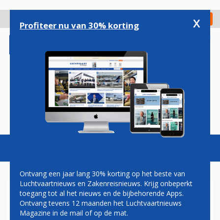
Overslaan
en
x
Digitaal Magazine
Registreer
Check in
naar
Profiteer nu van 30% korting
de
inhoud
gaan
Magazine
Podcasts
Vacatures
Toggl
naviga
Ontvang een jaar lang 30% korting op het beste van
Luchtvaartnieuws en Zakenreisnieuws. Krijg onbeperkt
toegang tot al het nieuws en de bijbehorende Apps.
DEUTSCHE AIRCRAFT
Ontvang tevens 12 maanden het Luchtvaartnieuws
VERWACHT EERSTE D328ECO
Magazine in de mail of op de mat.