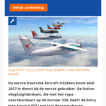
IN 2027 TE LEVEREN
Bekijk aanbieding
5 juli 2024 - 14:22 | Door:
onze redactie
| Foto: Deutsche
Aircraft
De eerste Deutsche Aircraft D328eco komt eind
2027 in dienst bij de eerste gebruiker. De Duitse
vliegtuigfabrikant, die met het type
voortborduurt op de Dornier 328, heeft de Entry
Into Service (EIS) een jaar doorgeschoven