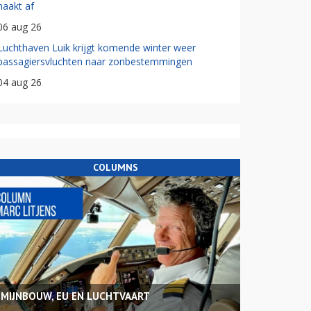
haakt af
06 aug 26
Luchthaven Luik krijgt komende winter weer
passagiersvluchten naar zonbestemmingen
04 aug 26
COLUMNS
MIJNBOUW, EU EN LUCHTVAART