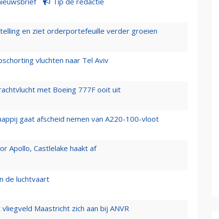
nieuwsbrief
Tip de redactie
elling en ziet orderportefeuille verder groeien
chorting vluchten naar Tel Aviv
vrachtvlucht met Boeing 777F ooit uit
happij gaat afscheid nemen van A220-100-vloot
 Apollo, Castlelake haakt af
n de luchtvaart
t vliegveld Maastricht zich aan bij ANVR