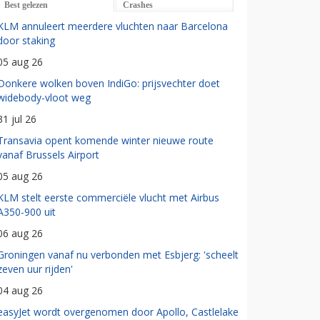
Best gelezen
Crashes
KLM annuleert meerdere vluchten naar Barcelona
door staking
05 aug 26
Donkere wolken boven IndiGo: prijsvechter doet
widebody-vloot weg
31 jul 26
Transavia opent komende winter nieuwe route
vanaf Brussels Airport
05 aug 26
KLM stelt eerste commerciële vlucht met Airbus
A350-900 uit
06 aug 26
Groningen vanaf nu verbonden met Esbjerg: 'scheelt
zeven uur rijden'
04 aug 26
easyJet wordt overgenomen door Apollo, Castlelake