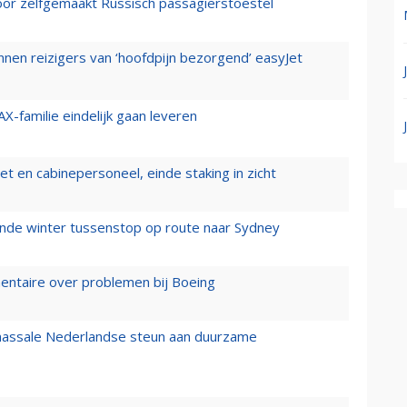
voor zelfgemaakt Russisch passagierstoestel
nen reizigers van ‘hoofdpijn bezorgend’ easyJet
X-familie eindelijk gaan leveren
t en cabinepersoneel, einde staking in zicht
mende winter tussenstop op route naar Sydney
mentaire over problemen bij Boeing
 massale Nederlandse steun aan duurzame