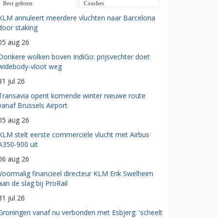
Best gelezen
Crashes
KLM annuleert meerdere vluchten naar Barcelona
door staking
05 aug 26
Donkere wolken boven IndiGo: prijsvechter doet
widebody-vloot weg
31 jul 26
Transavia opent komende winter nieuwe route
vanaf Brussels Airport
05 aug 26
KLM stelt eerste commerciële vlucht met Airbus
A350-900 uit
06 aug 26
Voormalig financieel directeur KLM Erik Swelheim
aan de slag bij ProRail
31 jul 26
Groningen vanaf nu verbonden met Esbjerg: 'scheelt