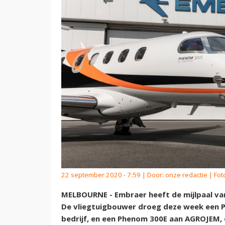
22 september 2020 - 7:59 | Door:
onze redactie
| Fot
MELBOURNE - Embraer heeft de mijlpaal van
De vliegtuigbouwer droeg deze week een 
bedrijf, en een Phenom 300E aan AGROJEM, 