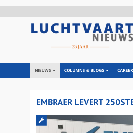
Overslaan
en
naar
de
inhoud
gaan
NIEUWS
COLUMNS & BLOGS
CAREER
EMBRAER LEVERT 250STE