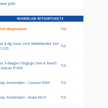
Meer polls
VOORDELIGE RETOURTICKETS
TUI vliegtickets
TUI
Jul: 8-dg cruise Oost Middellandse Zee
TUI
€1235
Jul: 9-daagse Chogogo Dive & Beach
TUI
Curacao €1056
Sep: Amsterdam - Curacao €569
TUI
Sep: Amsterdam - Aruba €614
TUI