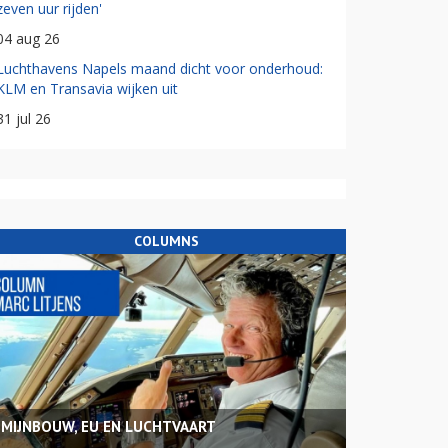
zeven uur rijden'
04 aug 26
Luchthavens Napels maand dicht voor onderhoud:
KLM en Transavia wijken uit
31 jul 26
COLUMNS
MIJNBOUW, EU EN LUCHTVAART