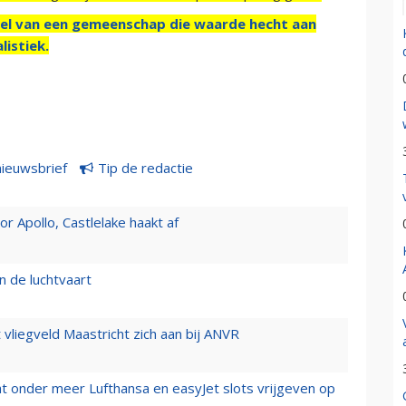
el van een gemeenschap die waarde hecht aan
listiek.
nieuwsbrief
Tip de redactie
 Apollo, Castlelake haakt af
n de luchtvaart
t vliegveld Maastricht zich aan bij ANVR
t onder meer Lufthansa en easyJet slots vrijgeven op