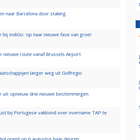
n naar Barcelona door staking
 bij IndiGo: 'op naar nieuwe fase van groei'
 nieuwe route vanaf Brussels Airport
aatschappijen langer weg uit Golfregio
er uit: opnieuw drie nieuwe bestemmingen
rust bij Portugese vakbond over overname TAP te
hol opent op 6 augustus haar deuren