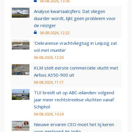
06-08-2026, 13:36
Analyse kwartaalcijfers: Dat vliegen
duurder wordt, lijkt geen probleem voor
de reiziger
06-08-2026, 12:22
'Oekraïense vrachtvliegtuig in Leipzig zat
vol met munitie'
06-08-2026, 12:20
KLM stelt eerste commerciële vlucht met
Airbus A350-900 uit
06-08-2026, 11:17
TUI breidt uit op ABC-eilanden: volgend
jaar meer rechtstreekse vluchten vanaf
Schiphol
06-08-2026, 10:24
Nieuwe ervaren CEO moet het tij keren
voor geplaagd Air India