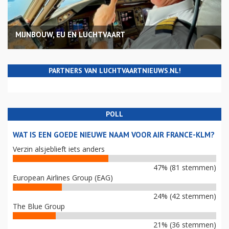
MIJNBOUW, EU EN LUCHTVAART
PARTNERS VAN LUCHTVAARTNIEUWS.NL!
POLL
WAT IS EEN GOEDE NIEUWE NAAM VOOR AIR FRANCE-KLM?
Verzin alsjeblieft iets anders
47% (81 stemmen)
European Airlines Group (EAG)
24% (42 stemmen)
The Blue Group
21% (36 stemmen)