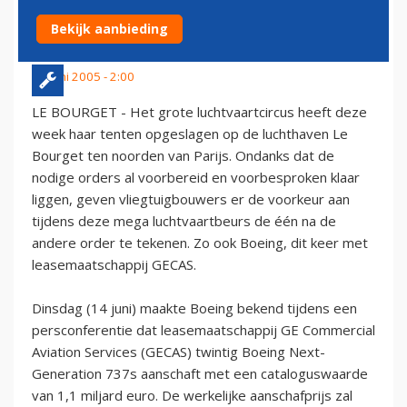
GENERATION 737S
Bekijk aanbieding
14 juni 2005 - 2:00
LE BOURGET - Het grote luchtvaartcircus heeft deze
week haar tenten opgeslagen op de luchthaven Le
Bourget ten noorden van Parijs. Ondanks dat de
nodige orders al voorbereid en voorbesproken klaar
liggen, geven vliegtuigbouwers er de voorkeur aan
tijdens deze mega luchtvaartbeurs de één na de
andere order te tekenen. Zo ook Boeing, dit keer met
leasemaatschappij GECAS.
Dinsdag (14 juni) maakte Boeing bekend tijdens een
persconferentie dat leasemaatschappij GE Commercial
Aviation Services (GECAS) twintig Boeing Next-
Generation 737s aanschaft met een cataloguswaarde
van 1,1 miljard euro. De werkelijke aanschafprijs zal