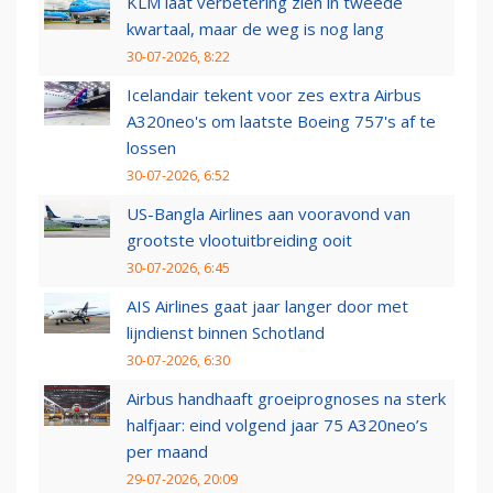
KLM laat verbetering zien in tweede
kwartaal, maar de weg is nog lang
30-07-2026, 8:22
Icelandair tekent voor zes extra Airbus
A320neo's om laatste Boeing 757's af te
lossen
30-07-2026, 6:52
US-Bangla Airlines aan vooravond van
grootste vlootuitbreiding ooit
30-07-2026, 6:45
AIS Airlines gaat jaar langer door met
lijndienst binnen Schotland
30-07-2026, 6:30
Airbus handhaaft groeiprognoses na sterk
halfjaar: eind volgend jaar 75 A320neo’s
per maand
29-07-2026, 20:09