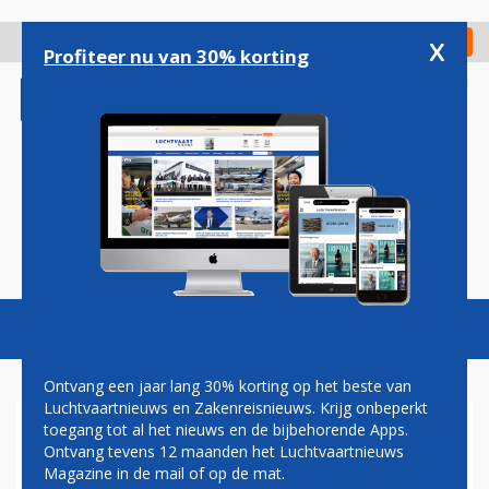
Overslaan
en
x
Digitaal Magazine
Registreer
Check in
naar
Profiteer nu van 30% korting
de
inhoud
gaan
Magazine
Podcasts
Vacatures
Toggl
naviga
Ontvang een jaar lang 30% korting op het beste van
Luchtvaartnieuws en Zakenreisnieuws. Krijg onbeperkt
toegang tot al het nieuws en de bijbehorende Apps.
GENERAL ELECTRIC BESTELT
Ontvang tevens 12 maanden het Luchtvaartnieuws
TWINTIG BOEING NEXT-
Magazine in de mail of op de mat.