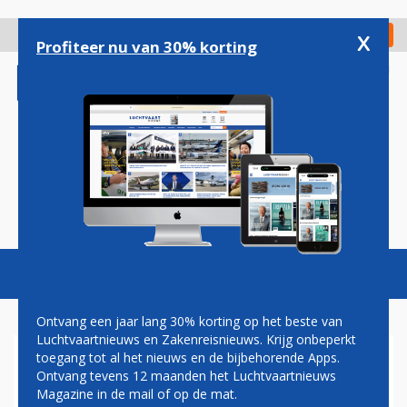
Overslaan
en
x
Digitaal Magazine
Registreer
Check in
naar
Profiteer nu van 30% korting
de
inhoud
gaan
Magazine
Podcasts
Vacatures
Toggl
naviga
Ontvang een jaar lang 30% korting op het beste van
Luchtvaartnieuws en Zakenreisnieuws. Krijg onbeperkt
toegang tot al het nieuws en de bijbehorende Apps.
GENERAL ELECTRIC BESTELT
Ontvang tevens 12 maanden het Luchtvaartnieuws
TWINTIG BOEING NEXT-
Magazine in de mail of op de mat.