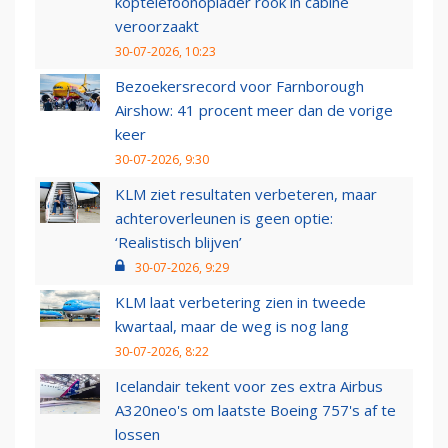
koptelefoonoplader rook in cabine
veroorzaakt
30-07-2026, 10:23
Bezoekersrecord voor Farnborough
Airshow: 41 procent meer dan de vorige
keer
30-07-2026, 9:30
KLM ziet resultaten verbeteren, maar
achteroverleunen is geen optie:
‘Realistisch blijven’
30-07-2026, 9:29
KLM laat verbetering zien in tweede
kwartaal, maar de weg is nog lang
30-07-2026, 8:22
Icelandair tekent voor zes extra Airbus
A320neo's om laatste Boeing 757's af te
lossen