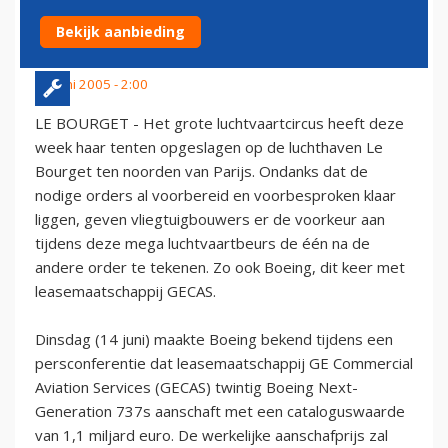
GENERATION 737S
Bekijk aanbieding
14 juni 2005 - 2:00
LE BOURGET - Het grote luchtvaartcircus heeft deze
week haar tenten opgeslagen op de luchthaven Le
Bourget ten noorden van Parijs. Ondanks dat de
nodige orders al voorbereid en voorbesproken klaar
liggen, geven vliegtuigbouwers er de voorkeur aan
tijdens deze mega luchtvaartbeurs de één na de
andere order te tekenen. Zo ook Boeing, dit keer met
leasemaatschappij GECAS.
Dinsdag (14 juni) maakte Boeing bekend tijdens een
persconferentie dat leasemaatschappij GE Commercial
Aviation Services (GECAS) twintig Boeing Next-
Generation 737s aanschaft met een cataloguswaarde
van 1,1 miljard euro. De werkelijke aanschafprijs zal