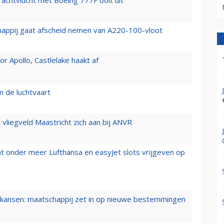
vrachtvlucht met Boeing 777F ooit uit
happij gaat afscheid nemen van A220-100-vloot
 Apollo, Castlelake haakt af
n de luchtvaart
t vliegveld Maastricht zich aan bij ANVR
t onder meer Lufthansa en easyJet slots vrijgeven op
ansen: maatschappij zet in op nieuwe bestemmingen