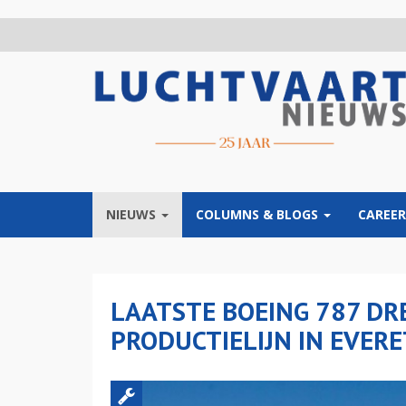
Overslaan
en
naar
de
inhoud
gaan
NIEUWS
COLUMNS & BLOGS
CAREER
LAATSTE BOEING 787 DR
PRODUCTIELIJN IN EVER