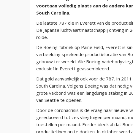
voortaan volledig plaats aan de andere kan
South Carolina.
De laatste 787 die in Everett van de productie
De Japanse luchtvaartmaatschappij ontving in 2
rolde.
De Boeing-fabriek op Paine Field, Everett is s
verbeelding sprekende productielocatie van Bo
gebouw ter wereld. Alle Boeing-widebodyvlieg
exclusief in Everett geassembleerd.
Dat gold aanvankelijk ook voor de 787. In 201
South Carolina. Volgens Boeing was dat nodig 
grote vakbond was een langdurige staking in 
van Seattle te openen.
Door de coronacrisis is de vraag naar nieuwe w
gereduceerd tot zes vliegtuigen per maand, med
toestellen per maand. Eerder bleek al dat Boe
productielijnen op te doeken. In oktober werd 