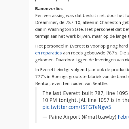
Banenverlies
Een verrassing was dat besluit niet: door het
Dreamliner, de 787-10, alleen in Charleston g
dan in Washington State. Het personeel dat be
termijn aan het werk blijven, maar op de lange
Het personeel in Everett is voorlopig nog hard
en reparaties
aan reeds gebouwde 787's. Die zij
gekomen. Daardoor liggen de leveringen van n
In Everett eindigt volgend jaar ook de product
777's in Boeings grootste fabriek van de band 
Renton, even ten zuiden van Seattle.
The last Everett built 787, line 109
10 PM tonight. JAL line 1057 is in th
pic.twitter.com/tSTGTeNgw5
— Paine Airport (@mattcawby)
Febr