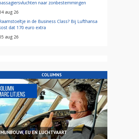
passagiersvluchten naar zonbestemmingen
04 aug 26
Raamstoeltje in de Business Class? Bij Lufthansa
kost dat 170 euro extra
05 aug 26
COLUMNS
MIJNBOUW, EU EN LUCHTVAART