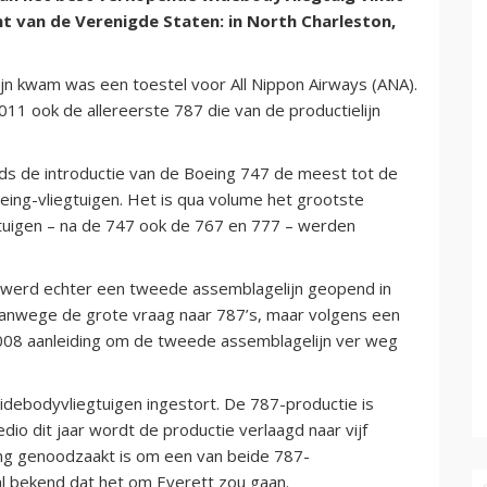
t van de Verenigde Staten: in North Charleston,
lijn kwam was een toestel voor All Nippon Airways (ANA).
011 ook de allereerste 787 die van de productielijn
inds de introductie van de Boeing 747 de meest tot de
eing-vliegtuigen. Het is qua volume het grootste
tuigen – na de 747 ook de 767 en 777 – werden
1 werd echter een tweede assemblagelijn geopend in
vanwege de grote vraag naar 787’s, maar volgens een
2008 aanleiding om de tweede assemblagelijn ver weg
idebodyvliegtuigen ingestort. De 787-productie is
io dit jaar wordt de productie verlaagd naar vijf
ing genoodzaakt is om een van beide 787-
al bekend dat het om Everett zou gaan.