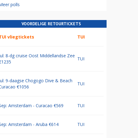
Meer polls
VOORDELIGE RETOURTICKETS
TUI vliegtickets
TUI
Jul: 8-dg cruise Oost Middellandse Zee
TUI
€1235
Jul: 9-daagse Chogogo Dive & Beach
TUI
Curacao €1056
Sep: Amsterdam - Curacao €569
TUI
Sep: Amsterdam - Aruba €614
TUI