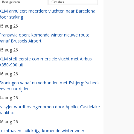
Best gelezen
Crashes
KLM annuleert meerdere vluchten naar Barcelona
door staking
05 aug 26
Transavia opent komende winter nieuwe route
vanaf Brussels Airport
05 aug 26
KLM stelt eerste commerciële vlucht met Airbus
A350-900 uit
06 aug 26
Groningen vanaf nu verbonden met Esbjerg: 'scheelt
zeven uur rijden'
04 aug 26
easyJet wordt overgenomen door Apollo, Castlelake
haakt af
06 aug 26
Luchthaven Luik krijgt komende winter weer