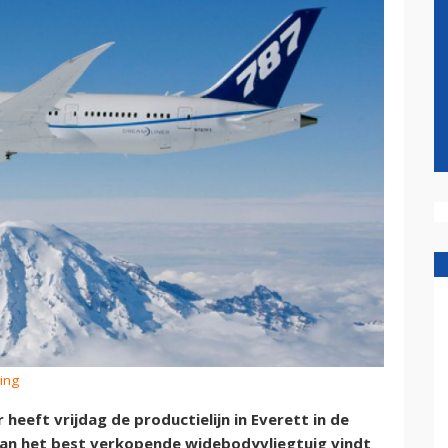
eing
heeft vrijdag de productielijn in Everett in de
van het best verkopende widebodyvliegtuig vindt