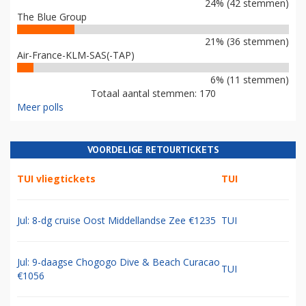
24% (42 stemmen)
The Blue Group
21% (36 stemmen)
Air-France-KLM-SAS(-TAP)
6% (11 stemmen)
Totaal aantal stemmen: 170
Meer polls
VOORDELIGE RETOURTICKETS
TUI vliegtickets
TUI
Jul: 8-dg cruise Oost Middellandse Zee €1235
TUI
Jul: 9-daagse Chogogo Dive & Beach Curacao
TUI
€1056