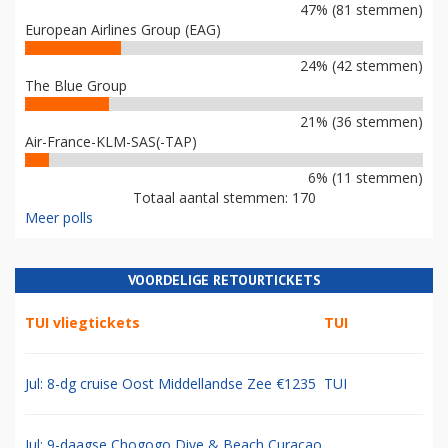
47% (81 stemmen)
European Airlines Group (EAG)
24% (42 stemmen)
The Blue Group
21% (36 stemmen)
Air-France-KLM-SAS(-TAP)
6% (11 stemmen)
Totaal aantal stemmen: 170
Meer polls
VOORDELIGE RETOURTICKETS
TUI vliegtickets
TUI
Jul: 8-dg cruise Oost Middellandse Zee €1235
TUI
Jul: 9-daagse Chogogo Dive & Beach Curacao