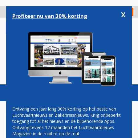
Overslaan
en
x
Digitaal Magazine
Registreer
Check in
naar
Profiteer nu van 30% korting
de
inhoud
gaan
Magazine
Podcasts
Vacatures
Toggl
naviga
Ontvang een jaar lang 30% korting op het beste van
Luchtvaartnieuws en Zakenreisnieuws. Krijg onbeperkt
toegang tot al het nieuws en de bijbehorende Apps.
OOK DNATA BEVESTIGT
Ontvang tevens 12 maanden het Luchtvaartnieuws
DEELNAME AAN CAREER
Magazine in de mail of op de mat.