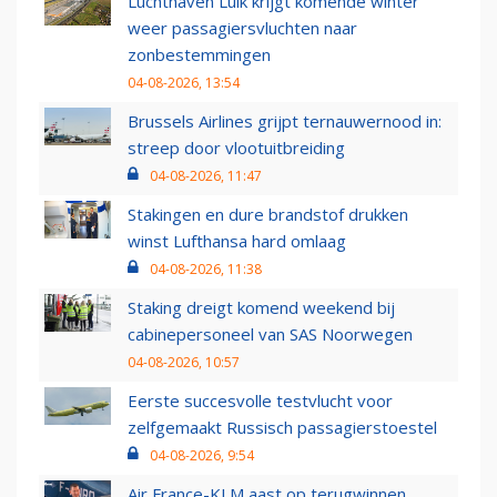
Luchthaven Luik krijgt komende winter
weer passagiersvluchten naar
zonbestemmingen
04-08-2026, 13:54
Brussels Airlines grijpt ternauwernood in:
streep door vlootuitbreiding
04-08-2026, 11:47
Stakingen en dure brandstof drukken
winst Lufthansa hard omlaag
04-08-2026, 11:38
Staking dreigt komend weekend bij
cabinepersoneel van SAS Noorwegen
04-08-2026, 10:57
Eerste succesvolle testvlucht voor
zelfgemaakt Russisch passagierstoestel
04-08-2026, 9:54
Air France-KLM aast op terugwinnen