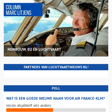
MIJNBOUW, EU EN LUCHTVAART
PARTNERS VAN LUCHTVAARTNIEUWS.NL!
POLL
WAT IS EEN GOEDE NIEUWE NAAM VOOR AIR FRANCE-KLM?
Verzin alsjeblieft iets anders