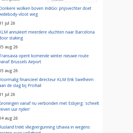
Donkere wolken boven IndiGo: prijsvechter doet
widebody-vloot weg
31 jul 26
KLM annuleert meerdere vluchten naar Barcelona
door staking
05 aug 26
Transavia opent komende winter nieuwe route
vanaf Brussels Airport
05 aug 26
Voormalig financieel directeur KLM Erik Swelheim
aan de slag bij ProRail
31 jul 26
Groningen vanaf nu verbonden met Esbjerg: 'scheelt
zeven uur rijden'
04 aug 26
Rusland trekt vliegvergunning Izhavia in wegens
zorgen over veiligheid