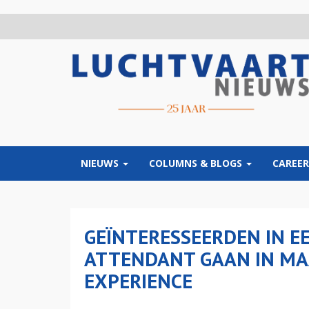
Overslaan
en
naar
de
inhoud
gaan
NIEUWS
COLUMNS & BLOGS
CAREER
GEÏNTERESSEERDEN IN E
ATTENDANT GAAN IN MA
EXPERIENCE