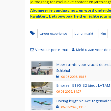
je toegang tot exclusieve content en jarenlang
Abonneer je vandaag nog en word onderde
kwaliteit, betrouwbaarheid en échte journa
career experience
banenmarkt
klm
Verstuur per e-mail
Meld u aan voor de 
Meer ruimte voor vracht doorda
Schiphol
06-08-2026, 15:16
Embraer E195-E2 biedt LATAM k
06-08-2026, 14:27
Boeing krijgt nieuwe tegenvall
06-08-2026, 13:36