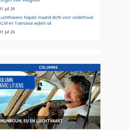
31 jul 26
Luchthavens Napels maand dicht voor onderhoud:
KLM en Transavia wijken uit
31 jul 26
COLUMNS
MIJNBOUW, EU EN LUCHTVAART