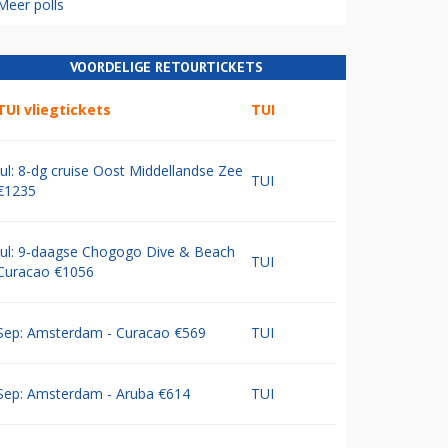
Meer polls
VOORDELIGE RETOURTICKETS
TUI vliegtickets
TUI
Jul: 8-dg cruise Oost Middellandse Zee
TUI
€1235
Jul: 9-daagse Chogogo Dive & Beach
TUI
Curacao €1056
Sep: Amsterdam - Curacao €569
TUI
Sep: Amsterdam - Aruba €614
TUI