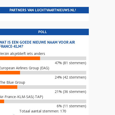
PARTNERS VAN LUCHTVAARTNIEUWS.NL!
POLL
WAT IS EEN GOEDE NIEUWE NAAM VOOR AIR
FRANCE-KLM?
Verzin alsjeblieft iets anders
47% (81 stemmen)
European Airlines Group (EAG)
24% (42 stemmen)
The Blue Group
21% (36 stemmen)
Air-France-KLM-SAS(-TAP)
6% (11 stemmen)
Totaal aantal stemmen: 170