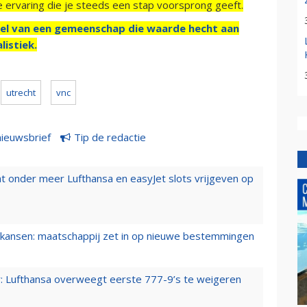
e ervaring die je steeds een stap voorsprong geeft.
el van een gemeenschap die waarde hecht aan
listiek.
utrecht
vnc
nieuwsbrief
Tip de redactie
t onder meer Lufthansa en easyJet slots vrijgeven op
ansen: maatschappij zet in op nieuwe bestemmingen
er: Lufthansa overweegt eerste 777-9’s te weigeren