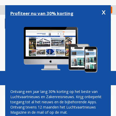
Overslaan
en
x
Digitaal Magazine
Registreer
Check in
naar
Profiteer nu van 30% korting
de
inhoud
gaan
Magazine
Podcasts
Vacatures
Toggl
naviga
Ontvang een jaar lang 30% korting op het beste van
Luchtvaartnieuws en Zakenreisnieuws. Krijg onbeperkt
toegang tot al het nieuws en de bijbehorende Apps.
SNELLE WIFI AAN BOORD
Ontvang tevens 12 maanden het Luchtvaartnieuws
STRAKS OOK BESCHIKBAAR
Magazine in de mail of op de mat.