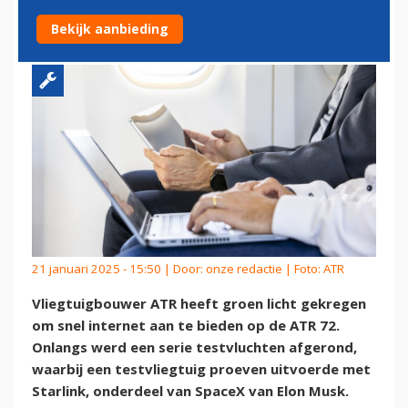
OP ATR-VLUCHTEN
Bekijk aanbieding
21 januari 2025 - 15:50 | Door:
onze redactie
| Foto: ATR
Vliegtuigbouwer ATR heeft groen licht gekregen
om snel internet aan te bieden op de ATR 72.
Onlangs werd een serie testvluchten afgerond,
waarbij een testvliegtuig proeven uitvoerde met
Starlink, onderdeel van SpaceX van Elon Musk.