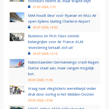
monteurs neemt af, maar krapte blijft
31-07-2026, 7:15
MAA houdt deur voor Ryanair en Wizz Air
open tijdens sluiting Charleroi Airport
30-07-2026, 14:30
Business en First Class steeds
belangrijker voor Air France-KLM:
‘investering betaalt zich uit’
30-07-2026, 12:10
Nabestaanden Germanwings-crash klagen
Duitse staat aan, maar vangen mogelijk
bot
30-07-2026, 11:58
Vraag naar vliegtickets wereldwijd onder
druk door oorlog in het Midden-Oosten
30-07-2026, 10:36
SWISS-Airbus A330 wijkt uit nadat