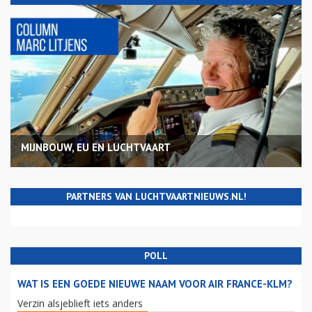
MIJNBOUW, EU EN LUCHTVAART
PARTNERS VAN LUCHTVAARTNIEUWS.NL!
POLL
WAT IS EEN GOEDE NIEUWE NAAM VOOR AIR FRANCE-KLM?
Verzin alsjeblieft iets anders