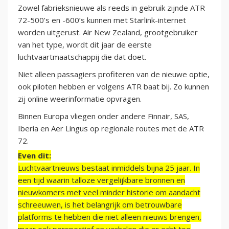
Zowel fabrieksnieuwe als reeds in gebruik zijnde ATR
72-500’s en -600’s kunnen met Starlink-internet
worden uitgerust. Air New Zealand, grootgebruiker
van het type, wordt dit jaar de eerste
luchtvaartmaatschappij die dat doet.
Niet alleen passagiers profiteren van de nieuwe optie,
ook piloten hebben er volgens ATR baat bij. Zo kunnen
zij online weerinformatie opvragen.
Binnen Europa vliegen onder andere Finnair, SAS,
Iberia en Aer Lingus op regionale routes met de ATR
72.
Even dit:
Luchtvaartnieuws bestaat inmiddels bijna 25 jaar. In
een tijd waarin talloze vergelijkbare bronnen en
nieuwkomers met veel minder historie om aandacht
schreeuwen, is het belangrijk om betrouwbare
platforms te hebben die niet alleen nieuws brengen,