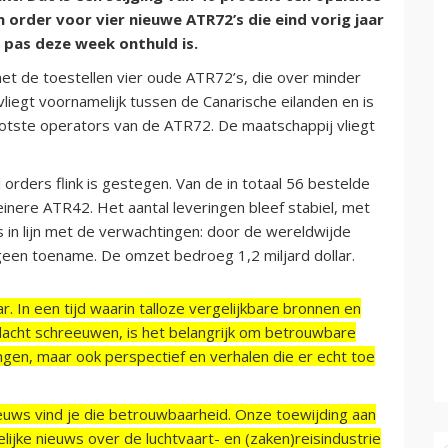
n order voor vier nieuwe ATR72’s die eind vorig jaar
 pas deze week onthuld is.
t de toestellen vier oude ATR72’s, die over minder
vliegt voornamelijk tussen de Canarische eilanden en is
tste operators van de ATR72. De maatschappij vliegt
orders flink is gestegen. Van de in totaal 56 bestelde
inere ATR42. Het aantal leveringen bleef stabiel, met
s in lijn met de verwachtingen: door de wereldwijde
geen toename. De omzet bedroeg 1,2 miljard dollar.
r. In een tijd waarin talloze vergelijkbare bronnen en
acht schreeuwen, is het belangrijk om betrouwbare
ngen, maar ook perspectief en verhalen die er echt toe
ieuws vind je die betrouwbaarheid. Onze toewijding aan
ijke nieuws over de luchtvaart- en (zaken)reisindustrie