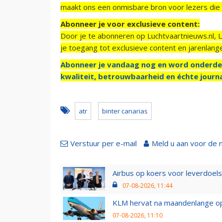
maakt ons een onmisbare bron voor lezers die g
Abonneer je voor exclusieve content:
Door je te abonneren op Luchtvaartnieuws.nl, 
je toegang tot exclusieve content en jarenlang
Abonneer je vandaag nog en word onderde
kwaliteit, betrouwbaarheid en échte journa
atr
binter canarias
Verstuur per e-mail
Meld u aan voor de 
Airbus op koers voor leverdoelst
07-08-2026, 11:44
KLM hervat na maandenlange ops
07-08-2026, 11:10