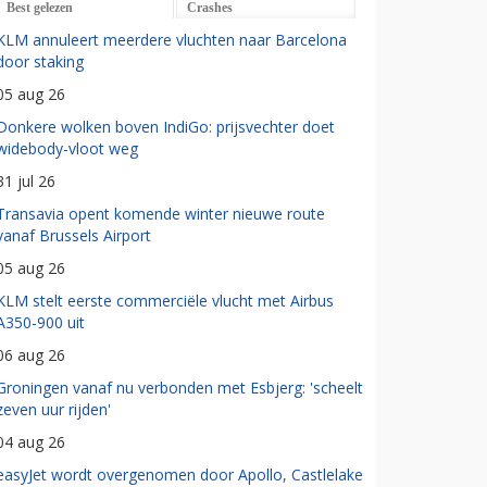
Best gelezen
Crashes
KLM annuleert meerdere vluchten naar Barcelona
door staking
05 aug 26
Donkere wolken boven IndiGo: prijsvechter doet
widebody-vloot weg
31 jul 26
Transavia opent komende winter nieuwe route
vanaf Brussels Airport
05 aug 26
KLM stelt eerste commerciële vlucht met Airbus
A350-900 uit
06 aug 26
Groningen vanaf nu verbonden met Esbjerg: 'scheelt
zeven uur rijden'
04 aug 26
easyJet wordt overgenomen door Apollo, Castlelake