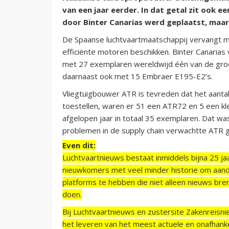
van een jaar eerder. In dat getal zit ook ee
door Binter Canarias werd geplaatst, maar
De Spaanse luchtvaartmaatschappij vervangt me
efficiënte motoren beschikken. Binter Canarias 
met 27 exemplaren wereldwijd één van de groo
daarnaast ook met 15 Embraer E195-E2’s.
Vliegtuigbouwer ATR is tevreden dat het aantal 
toestellen, waren er 51 een ATR72 en 5 een kle
afgelopen jaar in totaal 35 exemplaren. Dat wa
problemen in de supply chain verwachtte ATR 
Even dit:
Luchtvaartnieuws bestaat inmiddels bijna 25 jaa
nieuwkomers met veel minder historie om aand
platforms te hebben die niet alleen nieuws bre
doen.
Bij Luchtvaartnieuws en zustersite Zakenreisn
het leveren van het meest actuele en onafhankel