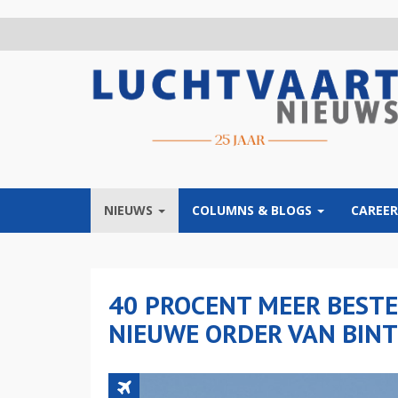
Overslaan
en
naar
de
inhoud
gaan
NIEUWS
COLUMNS & BLOGS
CAREER
40 PROCENT MEER BESTEL
NIEUWE ORDER VAN BIN