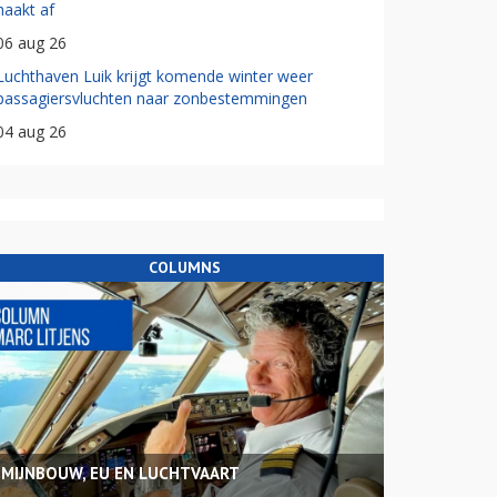
haakt af
06 aug 26
Luchthaven Luik krijgt komende winter weer
passagiersvluchten naar zonbestemmingen
04 aug 26
COLUMNS
MIJNBOUW, EU EN LUCHTVAART