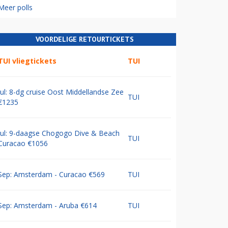
Meer polls
VOORDELIGE RETOURTICKETS
TUI vliegtickets
TUI
Jul: 8-dg cruise Oost Middellandse Zee
TUI
€1235
Jul: 9-daagse Chogogo Dive & Beach
TUI
Curacao €1056
Sep: Amsterdam - Curacao €569
TUI
Sep: Amsterdam - Aruba €614
TUI