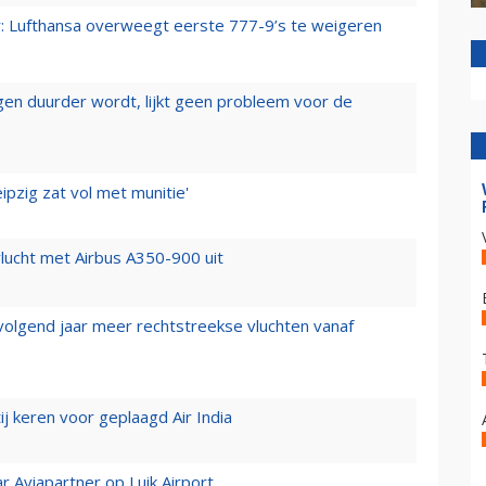
er: Lufthansa overweegt eerste 777-9’s te weigeren
iegen duurder wordt, lijkt geen probleem voor de
ipzig zat vol met munitie'
lucht met Airbus A350-900 uit
 volgend jaar meer rechtstreekse vluchten vanaf
j keren voor geplaagd Air India
r Aviapartner op Luik Airport