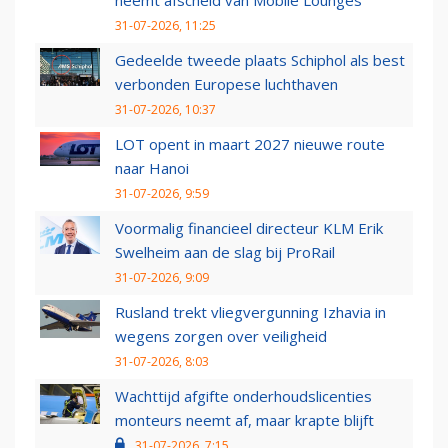
neemt afscheid van Mobile Lounges
31-07-2026, 11:25
Gedeelde tweede plaats Schiphol als best
verbonden Europese luchthaven
31-07-2026, 10:37
LOT opent in maart 2027 nieuwe route
naar Hanoi
31-07-2026, 9:59
Voormalig financieel directeur KLM Erik
Swelheim aan de slag bij ProRail
31-07-2026, 9:09
Rusland trekt vliegvergunning Izhavia in
wegens zorgen over veiligheid
31-07-2026, 8:03
Wachttijd afgifte onderhoudslicenties
monteurs neemt af, maar krapte blijft
31-07-2026, 7:15