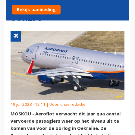
ALS VOOR DE OEKRAÏNE-
Bekijk aanbieding
OORLOG
19 juli 2023 - 12:11 | Door:
onze redactie
MOSKOU - Aeroflot verwacht dit jaar qua aantal
vervoerde passagiers weer op het niveau uit te
komen van voor de oorlog in Oekraïne. De