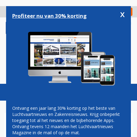
Overslaan
en
x
Digitaal Magazine
Registreer
Check in
naar
Profiteer nu van 30% korting
de
inhoud
gaan
Magazine
Podcasts
Vacatures
Toggl
naviga
Ontvang een jaar lang 30% korting op het beste van
Luchtvaartnieuws en Zakenreisnieuws. Krijg onbeperkt
toegang tot al het nieuws en de bijbehorende Apps.
AEROFLOT VERWACHT
Ontvang tevens 12 maanden het Luchtvaartnieuws
ZELFDE AANTAL PASSAGIERS
Magazine in de mail of op de mat.