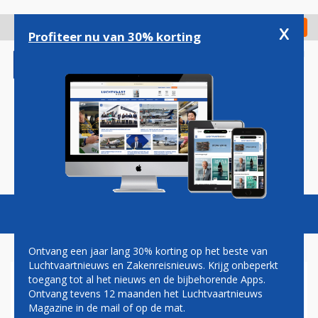
Overslaan
en
x
Digitaal Magazine
Registreer
Check in
naar
Profiteer nu van 30% korting
de
inhoud
gaan
Magazine
Podcasts
Vacatures
Toggl
naviga
Ontvang een jaar lang 30% korting op het beste van
Luchtvaartnieuws en Zakenreisnieuws. Krijg onbeperkt
toegang tot al het nieuws en de bijbehorende Apps.
AIR CANADA
Ontvang tevens 12 maanden het Luchtvaartnieuws
HERINTRODUCEERT
Magazine in de mail of op de mat.