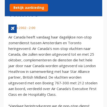
NONSTOP VLUCHTEN NAAR
Bekijk aanbieding
TORONTO
14 juni 2002 - 2:00
Air Canada heeft vandaag haar dagelijkse non-stop
zomerdienst tussen Amsterdam en Toronto
heringevoerd. Air Canada’s non-stop vluchten naar
Canada, die zullen worden uitgevoerd tot en met 25
oktober, complementeren de diensten die het hele
jaar door naar Canada worden uitgevoerd via London
Heathrow in samenwerking met haar Star Alliance
partner, British Midland. De vluchten worden
uitgevoerd met een Boeing 767-300 met 212 stoelen
aan boord, verdeeld over Air Canada’s Executive First
Class en de Hospitality Class.
“Vandaag herintroduceren we de non-stop dienst