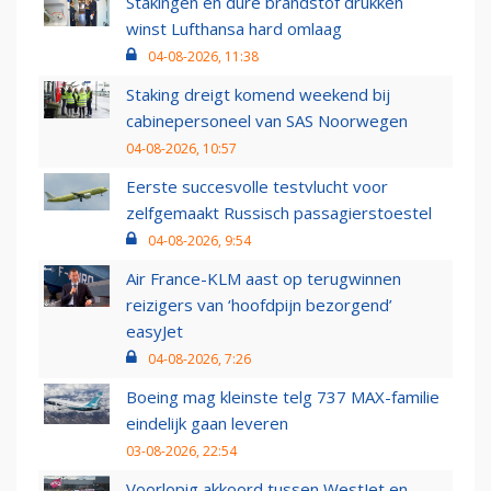
Stakingen en dure brandstof drukken
winst Lufthansa hard omlaag
04-08-2026, 11:38
Staking dreigt komend weekend bij
cabinepersoneel van SAS Noorwegen
04-08-2026, 10:57
Eerste succesvolle testvlucht voor
zelfgemaakt Russisch passagierstoestel
04-08-2026, 9:54
Air France-KLM aast op terugwinnen
reizigers van ‘hoofdpijn bezorgend’
easyJet
04-08-2026, 7:26
Boeing mag kleinste telg 737 MAX-familie
eindelijk gaan leveren
03-08-2026, 22:54
Voorlopig akkoord tussen WestJet en