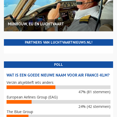
MIJNBOUW, EU EN LUCHTVAART
PARTNERS VAN LUCHTVAARTNIEUWS.NL!
POLL
WAT IS EEN GOEDE NIEUWE NAAM VOOR AIR FRANCE-KLM?
Verzin alsjeblieft iets anders
47% (81 stemmen)
European Airlines Group (EAG)
24% (42 stemmen)
The Blue Group