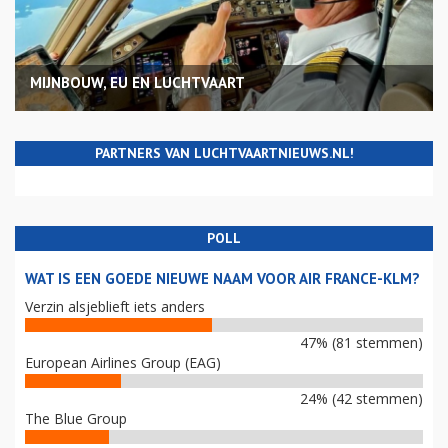
MIJNBOUW, EU EN LUCHTVAART
PARTNERS VAN LUCHTVAARTNIEUWS.NL!
POLL
WAT IS EEN GOEDE NIEUWE NAAM VOOR AIR FRANCE-KLM?
Verzin alsjeblieft iets anders
47% (81 stemmen)
European Airlines Group (EAG)
24% (42 stemmen)
The Blue Group