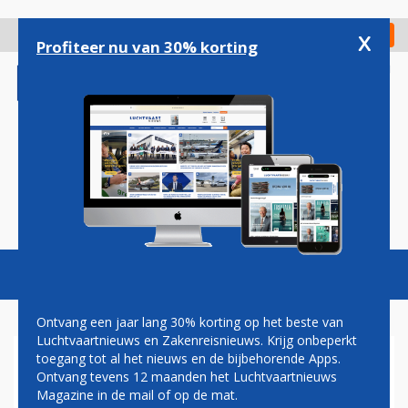
Overslaan
en
x
Digitaal Magazine
Registreer
Check in
naar
Profiteer nu van 30% korting
de
inhoud
gaan
Magazine
Podcasts
Vacatures
Toggl
naviga
Ontvang een jaar lang 30% korting op het beste van
Luchtvaartnieuws en Zakenreisnieuws. Krijg onbeperkt
toegang tot al het nieuws en de bijbehorende Apps.
AIR CANADA WAARSCHUWT
Ontvang tevens 12 maanden het Luchtvaartnieuws
VOOR GEVOLGEN VAN
Magazine in de mail of op de mat.