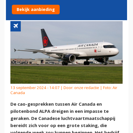
DREIGENDE PILOTENSTAKING
Bekijk aanbieding
13 september 2024 - 14:07 | Door:
onze redactie
| Foto: Air
Canada
De cao-gesprekken tussen Air Canada en
pilotenbond ALPA dreigen in een impasse te
geraken. De Canadese luchtvaartmaatschappij
bereidt zich voor op een grote staking, die
volgende week zou kunnen beginnen. Het bedrijf