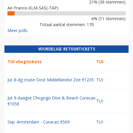
21% (36 stemmen)
Air-France-KLM-SAS(-TAP)
6% (11 stemmen)
Totaal aantal stemmen: 170
Meer polls
VOORDELIGE RETOURTICKETS
TUI vliegtickets
TUI
Jul: 8-dg cruise Oost Middellandse Zee €1235
TUI
Jul: 9-daagse Chogogo Dive & Beach Curacao
TUI
€1056
Sep: Amsterdam - Curacao €569
TUI