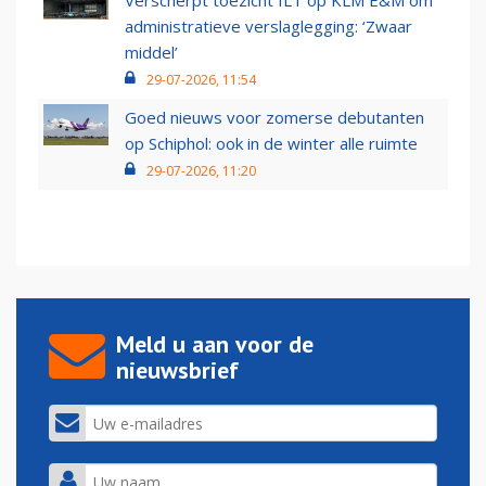
Verscherpt toezicht ILT op KLM E&M om
administratieve verslaglegging: ‘Zwaar
middel’
29-07-2026, 11:54
Goed nieuws voor zomerse debutanten
op Schiphol: ook in de winter alle ruimte
29-07-2026, 11:20
Meld u aan voor de
nieuwsbrief