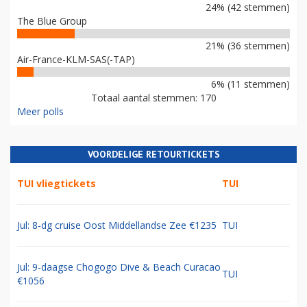
24% (42 stemmen)
The Blue Group
21% (36 stemmen)
Air-France-KLM-SAS(-TAP)
6% (11 stemmen)
Totaal aantal stemmen: 170
Meer polls
VOORDELIGE RETOURTICKETS
TUI vliegtickets
TUI
Jul: 8-dg cruise Oost Middellandse Zee €1235
TUI
Jul: 9-daagse Chogogo Dive & Beach Curacao
TUI
€1056