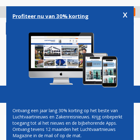
Overslaan
en
x
Digitaal Magazine
Registreer
Check in
naar
Profiteer nu van 30% korting
de
inhoud
gaan
Magazine
Podcasts
Vacatures
Toggl
naviga
Ontvang een jaar lang 30% korting op het beste van
Luchtvaartnieuws en Zakenreisnieuws. Krijg onbeperkt
toegang tot al het nieuws en de bijbehorende Apps.
AIR CANADA WAARSCHUWT
Ontvang tevens 12 maanden het Luchtvaartnieuws
VOOR GEVOLGEN VAN
Magazine in de mail of op de mat.