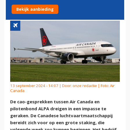
DREIGENDE PILOTENSTAKING
Bekijk aanbieding
13 september 2024 - 14:07 | Door:
onze redactie
| Foto: Air
Canada
De cao-gesprekken tussen Air Canada en
pilotenbond ALPA dreigen in een impasse te
geraken. De Canadese luchtvaartmaatschappij
bereidt zich voor op een grote staking, die
volgende week zou kunnen beginnen. Het bedrijf