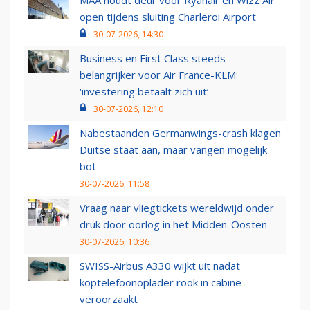
MAA houdt deur voor Ryanair en Wizz Air
open tijdens sluiting Charleroi Airport
30-07-2026, 14:30
Business en First Class steeds
belangrijker voor Air France-KLM:
‘investering betaalt zich uit’
30-07-2026, 12:10
Nabestaanden Germanwings-crash klagen
Duitse staat aan, maar vangen mogelijk
bot
30-07-2026, 11:58
Vraag naar vliegtickets wereldwijd onder
druk door oorlog in het Midden-Oosten
30-07-2026, 10:36
SWISS-Airbus A330 wijkt uit nadat
koptelefoonoplader rook in cabine
veroorzaakt