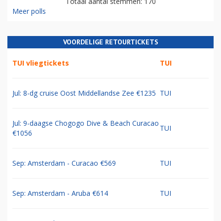
Totaal aantal stemmen: 170
Meer polls
VOORDELIGE RETOURTICKETS
TUI vliegtickets
TUI
Jul: 8-dg cruise Oost Middellandse Zee €1235
TUI
Jul: 9-daagse Chogogo Dive & Beach Curacao
TUI
€1056
Sep: Amsterdam - Curacao €569
TUI
Sep: Amsterdam - Aruba €614
TUI