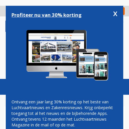
Overslaan
en
x
Digitaal Magazine
Registreer
Check in
naar
Profiteer nu van 30% korting
de
inhoud
gaan
Magazine
Podcasts
Vacatures
Toggl
naviga
Ontvang een jaar lang 30% korting op het beste van
Luchtvaartnieuws en Zakenreisnieuws. Krijg onbeperkt
toegang tot al het nieuws en de bijbehorende Apps.
AIR NEW ZEALAND PAS IN
Ontvang tevens 12 maanden het Luchtvaartnieuws
2028 TERUG OP NIVEAU VAN
Magazine in de mail of op de mat.