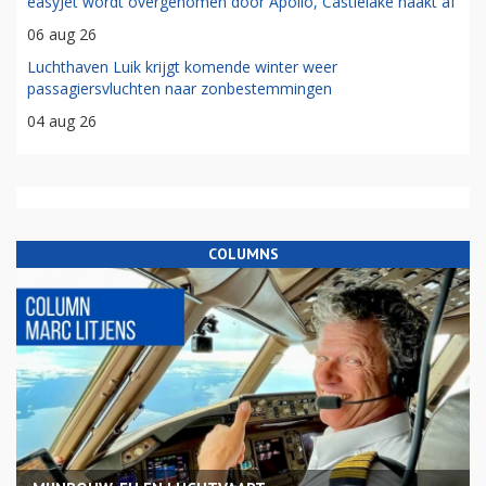
easyJet wordt overgenomen door Apollo, Castlelake haakt af
06 aug 26
Luchthaven Luik krijgt komende winter weer
passagiersvluchten naar zonbestemmingen
04 aug 26
COLUMNS