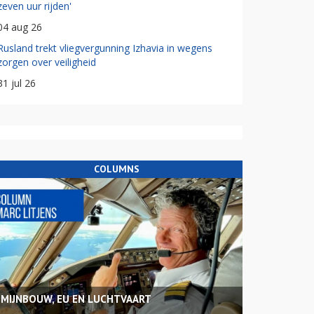
zeven uur rijden'
04 aug 26
Rusland trekt vliegvergunning Izhavia in wegens
zorgen over veiligheid
31 jul 26
COLUMNS
MIJNBOUW, EU EN LUCHTVAART