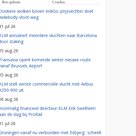
Best gelezen
Crashes
Donkere wolken boven IndiGo: prijsvechter doet
widebody-vloot weg
31 jul 26
KLM annuleert meerdere vluchten naar Barcelona
door staking
05 aug 26
Transavia opent komende winter nieuwe route
vanaf Brussels Airport
05 aug 26
KLM stelt eerste commerciële vlucht met Airbus
A350-900 uit
06 aug 26
Voormalig financieel directeur KLM Erik Swelheim
aan de slag bij ProRail
31 jul 26
Groningen vanaf nu verbonden met Esbjerg: 'scheelt