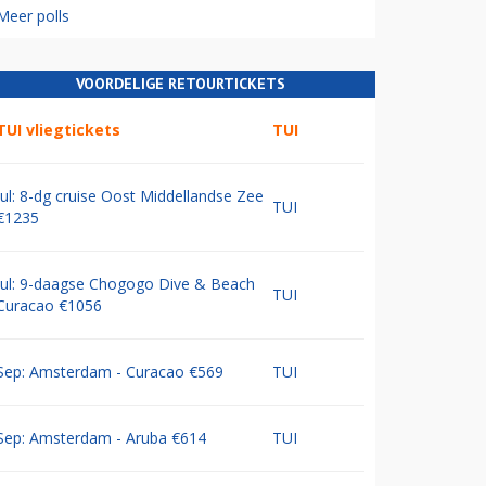
Meer polls
VOORDELIGE RETOURTICKETS
TUI vliegtickets
TUI
Jul: 8-dg cruise Oost Middellandse Zee
TUI
€1235
Jul: 9-daagse Chogogo Dive & Beach
TUI
Curacao €1056
Sep: Amsterdam - Curacao €569
TUI
Sep: Amsterdam - Aruba €614
TUI