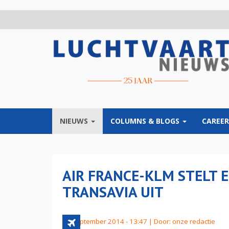
Overslaan
en
naar
de
inhoud
gaan
NIEUWS
COLUMNS & BLOGS
CAREER
AIR FRANCE-KLM STELT 
TRANSAVIA UIT
22 september 2014 - 13:47 | Door:
onze redactie