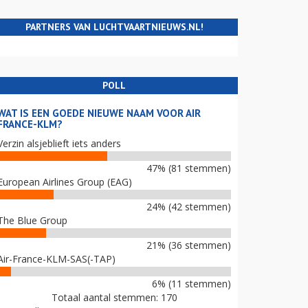
PARTNERS VAN LUCHTVAARTNIEUWS.NL!
POLL
WAT IS EEN GOEDE NIEUWE NAAM VOOR AIR
FRANCE-KLM?
Verzin alsjeblieft iets anders
47% (81 stemmen)
European Airlines Group (EAG)
24% (42 stemmen)
The Blue Group
21% (36 stemmen)
Air-France-KLM-SAS(-TAP)
6% (11 stemmen)
Totaal aantal stemmen: 170