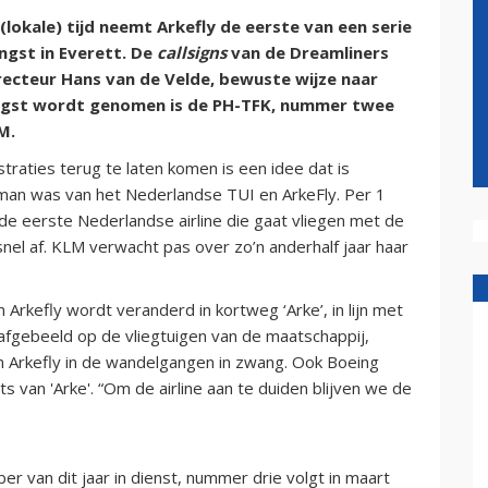
okale) tijd neemt Arkefly de eerste van een serie
ngst in Everett. De
callsigns
van de Dreamliners
irecteur Hans van de Velde, bewuste wijze naar
ngst wordt genomen is de PH-TFK, nummer twee
M.
traties terug te laten komen is een idee dat is
man was van het Nederlandse TUI en ArkeFly. Per 1
 de eerste Nederlandse airline die gaat vliegen met de
el af. KLM verwacht pas over zo’n anderhalf jaar haar
rkefly wordt veranderd in kortweg ‘Arke’, in lijn met
afgebeeld op de vliegtuigen van de maatschappij,
m Arkefly in de wandelgangen in zwang. Ook Boeing
ats van 'Arke'. “Om de airline aan te duiden blijven we de
 van dit jaar in dienst, nummer drie volgt in maart