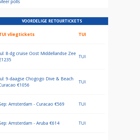
Meer polls
VOORDELIGE RETOURTICKETS
TUI vliegtickets
TUI
Jul: 8-dg cruise Oost Middellandse Zee
TUI
€1235
Jul: 9-daagse Chogogo Dive & Beach
TUI
Curacao €1056
Sep: Amsterdam - Curacao €569
TUI
Sep: Amsterdam - Aruba €614
TUI