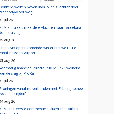
Donkere wolken boven IndiGo: prijsvechter doet
widebody-vloot weg
31 jul 26
KLM annuleert meerdere vluchten naar Barcelona
door staking
05 aug 26
Transavia opent komende winter nieuwe route
vanaf Brussels Airport
05 aug 26
Voormalig financieel directeur KLM Erik Swelheim
aan de slag bij ProRail
31 jul 26
Groningen vanaf nu verbonden met Esbjerg: 'scheelt
zeven uur rijden'
04 aug 26
KLM stelt eerste commerciële vlucht met Airbus
A350-900 uit