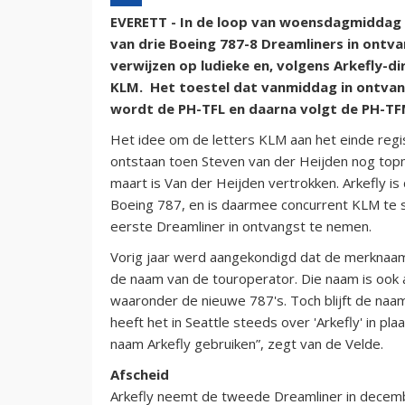
EVERETT - In de loop van woensdagmiddag (l
van drie Boeing 787-8 Dreamliners in ontva
verwijzen op ludieke en, volgens Arkefly-d
KLM. Het toestel dat vanmiddag in ontva
wordt de PH-TFL en daarna volgt de PH-TF
Het idee om de letters KLM aan het einde regis
ontstaan toen Steven van der Heijden nog top
maart is Van der Heijden vertrokken. Arkefly is
Boeing 787, en is daarmee concurrent KLM te sn
eerste Dreamliner in ontvangst te nemen.
Vorig jaar werd aangekondigd dat de merknaam A
de naam van de touroperator. Die naam is ook 
waaronder de nieuwe 787's. Toch blijft de naa
heeft het in Seattle steeds over 'Arkefly' in pla
naam Arkefly gebruiken”, zegt van de Velde.
Afscheid
Arkefly neemt de tweede Dreamliner in december