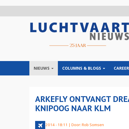
Overslaan
en
naar
de
inhoud
gaan
NIEUWS
COLUMNS & BLOGS
CAREER
ARKEFLY ONTVANGT DRE
KNIPOOG NAAR KLM
4 juni 2014 - 18:11 | Door:
Rob Somsen