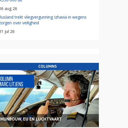
06 aug 26
Rusland trekt vliegvergunning Izhavia in wegens
zorgen over veiligheid
31 jul 26
COLUMNS
MIJNBOUW, EU EN LUCHTVAART