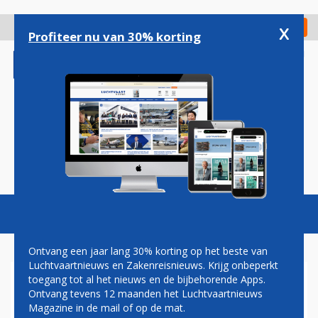
Overslaan
en
x
Digitaal Magazine
Registreer
Check in
naar
Profiteer nu van 30% korting
de
inhoud
gaan
Magazine
Podcasts
Vacatures
Toggl
naviga
Ontvang een jaar lang 30% korting op het beste van
Luchtvaartnieuws en Zakenreisnieuws. Krijg onbeperkt
toegang tot al het nieuws en de bijbehorende Apps.
BAMBOO AIRWAYS TEKENT
Ontvang tevens 12 maanden het Luchtvaartnieuws
DEFINITIEF VOOR BOEING 787
Magazine in de mail of op de mat.