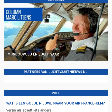
MIJNBOUW, EU EN LUCHTVAART
PARTNERS VAN LUCHTVAARTNIEUWS.NL!
POLL
WAT IS EEN GOEDE NIEUWE NAAM VOOR AIR FRANCE-KLM?
Verzin alsjeblieft iets anders