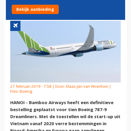
DREAMLINER
Bekijk aanbieding
27 februari 2019 - 7:58 | Door:
Klaas-Jan van Woerkom
|
Foto: Boeing
HANOI - Bamboo Airways heeft een definitieve
bestelling geplaatst voor tien Boeing 787-9
Dreamliners. Met de toestellen wil de start-up uit
Vietnam vanaf 2020 verre bestemmingen in
Noord-Amerika en Europa gaan aanvliegen.