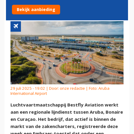
EILANDEN
Bekijk aanbieding
29 juli 2025 - 19:02 | Door:
onze redactie
| Foto: Aruba
International Airport
Luchtvaartmaatschappij Bestfly Aviation werkt
aan een regionale lijndienst tussen Aruba, Bonaire
en Curaçao. Het bedrijf, dat actief is binnen de
markt van de zakencharters, registreerde deze
week een Embraer-toestel dat onder een