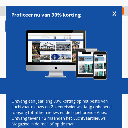
Overslaan
en
x
Digitaal Magazine
Registreer
Check in
naar
Profiteer nu van 30% korting
de
inhoud
gaan
Magazine
Podcasts
Vacatures
Toggl
naviga
Ontvang een jaar lang 30% korting op het beste van
Luchtvaartnieuws en Zakenreisnieuws. Krijg onbeperkt
toegang tot al het nieuws en de bijbehorende Apps.
BESTFLY WIL VASTE SPELER
Ontvang tevens 12 maanden het Luchtvaartnieuws
WORDEN TUSSEN ABC-
Magazine in de mail of op de mat.