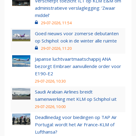
Verscherpt toezicht ILT op KLM E&M om
administratieve verslaglegging: ‘Zwaar
middel’
29-07-2026, 11:54
Goed nieuws voor zomerse debutanten
op Schiphol: ook in de winter alle ruimte
29-07-2026, 11:20
Japanse luchtvaartmaatschappij ANA
bezorgt Embraer aanvullende order voor
E190-E2
29-07-2026, 10:30
Saudi Arabian Airlines breidt
samenwerking met KLM op Schiphol uit
29-07-2026, 10:00
Deadlinedag voor biedingen op TAP Air
Portugal: wordt het Air France-KLM of
Lufthansa?