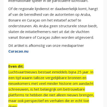
internationale speler in de particuliere luchtvaart.
Of de regionale lijndienst er daadwerkelijk komt, hangt
af van de bereidheid van de autoriteiten op Aruba,
Bonaire en Curaçao om het initiatief actief te
ondersteunen. Als Aruba geen structurele steun biedt,
sluiten de initiatiefnemers niet uit dat de vluchten
vanuit Bonaire of Curaçao zullen worden uitgevoerd.
Dit artikel is afkomstig van onze mediapartner
Curacao.nu
Even dit:
Luchtvaartnieuws bestaat inmiddels bijna 25 jaar. In
een tijd waarin talloze vergelijkbare bronnen en
nieuwkomers met veel minder historie om aandacht
schreeuwen, is het belangrijk om betrouwbare
platforms te hebben die niet alleen nieuws brengen,
maar ook perspectief en verhalen die er echt toe
doen.