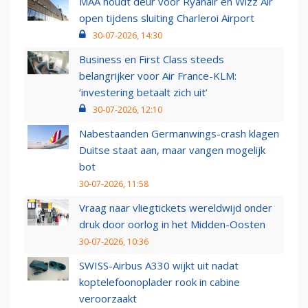
MAA houdt deur voor Ryanair en Wizz Air
open tijdens sluiting Charleroi Airport
30-07-2026, 14:30
Business en First Class steeds
belangrijker voor Air France-KLM:
‘investering betaalt zich uit’
30-07-2026, 12:10
Nabestaanden Germanwings-crash klagen
Duitse staat aan, maar vangen mogelijk
bot
30-07-2026, 11:58
Vraag naar vliegtickets wereldwijd onder
druk door oorlog in het Midden-Oosten
30-07-2026, 10:36
SWISS-Airbus A330 wijkt uit nadat
koptelefoonoplader rook in cabine
veroorzaakt