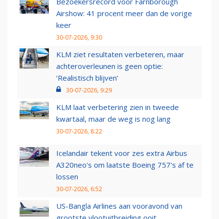
Bezoekersrecord voor Farnborough
Airshow: 41 procent meer dan de vorige
keer
30-07-2026, 9:30
KLM ziet resultaten verbeteren, maar
achteroverleunen is geen optie:
‘Realistisch blijven’
30-07-2026, 9:29
KLM laat verbetering zien in tweede
kwartaal, maar de weg is nog lang
30-07-2026, 8:22
Icelandair tekent voor zes extra Airbus
A320neo's om laatste Boeing 757's af te
lossen
30-07-2026, 6:52
US-Bangla Airlines aan vooravond van
grootste vlootuitbreiding ooit