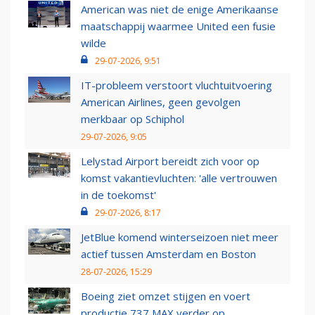
American was niet de enige Amerikaanse
maatschappij waarmee United een fusie
wilde
29-07-2026, 9:51
IT-probleem verstoort vluchtuitvoering
American Airlines, geen gevolgen
merkbaar op Schiphol
29-07-2026, 9:05
Lelystad Airport bereidt zich voor op
komst vakantievluchten: 'alle vertrouwen
in de toekomst'
29-07-2026, 8:17
JetBlue komend winterseizoen niet meer
actief tussen Amsterdam en Boston
28-07-2026, 15:29
Boeing ziet omzet stijgen en voert
productie 737 MAX verder op