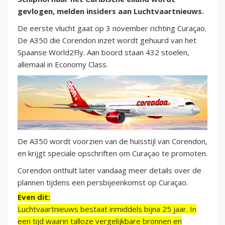
gevlogen, melden insiders aan Luchtvaartnieuws.
De eerste vlucht gaat op 3 november richting Curaçao.
De A350 die Corendon inzet wordt gehuurd van het
Spaanse World2Fly. Aan boord staan 432 stoelen,
allemaal in Economy Class.
De A350 wordt voorzien van de huisstijl van Corendon,
en krijgt speciale opschriften om Curaçao te promoten.
Corendon onthult later vandaag meer details over de
plannen tijdens een persbijeenkomst op Curaçao.
Even dit:
Luchtvaartnieuws bestaat inmiddels bijna 25 jaar. In
een tijd waarin talloze vergelijkbare bronnen en