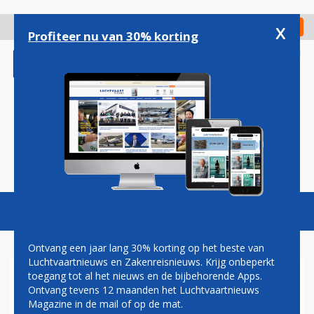
Overslaan
en
x
Digitaal Magazine
Registreer
Check in
naar
Profiteer nu van 30% korting
de
inhoud
gaan
Magazine
Podcasts
Vacatures
Toggl
naviga
Ontvang een jaar lang 30% korting op het beste van
Luchtvaartnieuws en Zakenreisnieuws. Krijg onbeperkt
toegang tot al het nieuws en de bijbehorende Apps.
BEVESTIGD: CORENDON IN DE
Ontvang tevens 12 maanden het Luchtvaartnieuws
WINTER MET EIGEN A350
Magazine in de mail of op de mat.