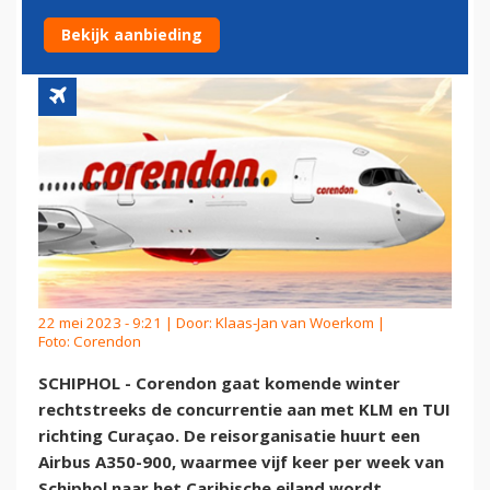
NAAR CURAÇAO
Bekijk aanbieding
22 mei 2023 - 9:21 | Door:
Klaas-Jan van Woerkom
|
Foto: Corendon
SCHIPHOL - Corendon gaat komende winter
rechtstreeks de concurrentie aan met KLM en TUI
richting Curaçao. De reisorganisatie huurt een
Airbus A350-900, waarmee vijf keer per week van
Schiphol naar het Caribische eiland wordt