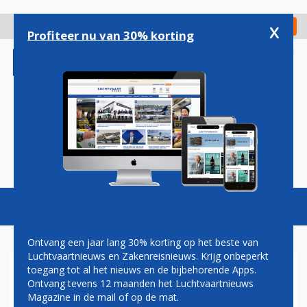
Overslaan
en
x
Digitaal Magazine
Registreer
Check in
naar
Profiteer nu van 30% korting
de
inhoud
gaan
Magazine
Podcasts
Vacatures
Toggl
naviga
Ontvang een jaar lang 30% korting op het beste van
Luchtvaartnieuws en Zakenreisnieuws. Krijg onbeperkt
toegang tot al het nieuws en de bijbehorende Apps.
BOEING 737 MOGELIJK OP
Ontvang tevens 12 maanden het Luchtvaartnieuws
DRONE GEBOTST
Magazine in de mail of op de mat.