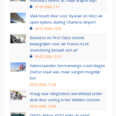
monteurs neemt af, maar krapte blijft
31-07-2026, 7:15
MAA houdt deur voor Ryanair en Wizz Air
open tijdens sluiting Charleroi Airport
30-07-2026, 14:30
Business en First Class steeds
belangrijker voor Air France-KLM:
‘investering betaalt zich uit’
30-07-2026, 12:10
Nabestaanden Germanwings-crash klagen
Duitse staat aan, maar vangen mogelijk
bot
30-07-2026, 11:58
Vraag naar vliegtickets wereldwijd onder
druk door oorlog in het Midden-Oosten
30-07-2026, 10:36
SWISS-Airbus A330 wijkt uit nadat