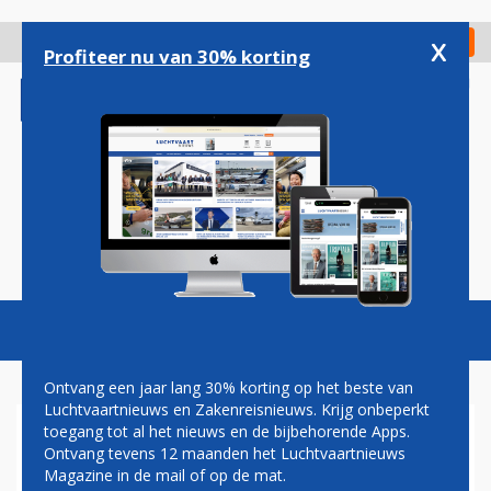
Overslaan
en
x
Digitaal Magazine
Registreer
Check in
naar
Profiteer nu van 30% korting
de
inhoud
gaan
Magazine
Podcasts
Vacatures
Toggl
naviga
Ontvang een jaar lang 30% korting op het beste van
Luchtvaartnieuws en Zakenreisnieuws. Krijg onbeperkt
toegang tot al het nieuws en de bijbehorende Apps.
BOEING LEVERT EERSTE 737
Ontvang tevens 12 maanden het Luchtvaartnieuws
MAX AF IN RUSLAND
Magazine in de mail of op de mat.