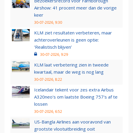
Bezoekersrecord voor Farnborough
Airshow: 41 procent meer dan de vorige
keer
30-07-2026, 9:30
KLM ziet resultaten verbeteren, maar
achteroverleunen is geen optie:
‘Realistisch blijven’
30-07-2026, 9:29
KLM laat verbetering zien in tweede
kwartaal, maar de weg is nog lang
30-07-2026, 8:22
Icelandair tekent voor zes extra Airbus
A320neo's om laatste Boeing 757's af te
lossen
30-07-2026, 6:52
US-Bangla Airlines aan vooravond van
grootste vlootuitbreiding ooit