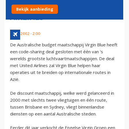
VIRGIN BLUE EN UNITED
Bekijk aanbieding
AIRLINES
6 juni 2002 - 2:00
De Australische budget maatschappij Virgin Blue heeft
een code-sharing deal gesloten met één van 's
werelds grootste luchtvaartmaatschappijen. De deal
met United Airlines zal Virgin Blue helpen haar
operaties uit te breiden op internationale routes in
Azië.
De discount maatschappij, welke werd gelanceerd in
2000 met slechts twee vliegtuigen en één route,
tussen Brisbane en Sydney, vliegt binnenlandse
diensten op een aantal Australische steden.
Eerder dit jaar verkocht de Engelse Virgin Groep een