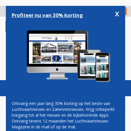
Overslaan
en
x
Digitaal Magazine
Registreer
Check in
naar
Profiteer nu van 30% korting
de
inhoud
gaan
Magazine
Podcasts
Vacatures
Toggl
naviga
Ontvang een jaar lang 30% korting op het beste van
Luchtvaartnieuws en Zakenreisnieuws. Krijg onbeperkt
toegang tot al het nieuws en de bijbehorende Apps.
CODE-SHARE
Ontvang tevens 12 maanden het Luchtvaartnieuws
OVEREENKOMST VOOR
Magazine in de mail of op de mat.