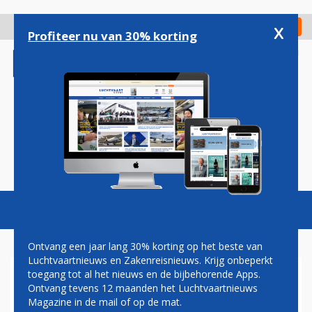
Overslaan
en
x
Digitaal Magazine
Registreer
Check in
naar
Profiteer nu van 30% korting
de
inhoud
gaan
Magazine
Podcasts
Vacatures
Toggl
naviga
Ontvang een jaar lang 30% korting op het beste van
Luchtvaartnieuws en Zakenreisnieuws. Krijg onbeperkt
toegang tot al het nieuws en de bijbehorende Apps.
COMPUTERPROBLEMEN
Ontvang tevens 12 maanden het Luchtvaartnieuws
TREFFEN PASSAGIERS KLM
Magazine in de mail of op de mat.