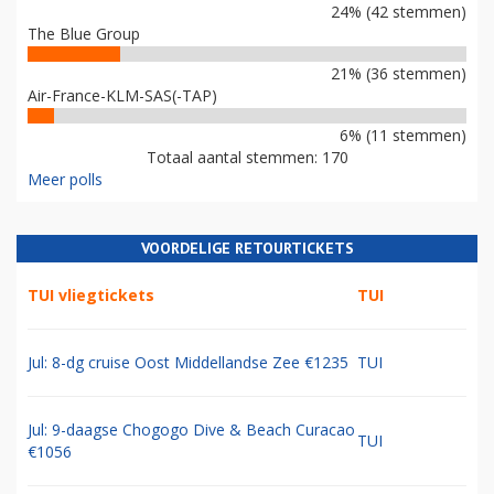
24% (42 stemmen)
The Blue Group
21% (36 stemmen)
Air-France-KLM-SAS(-TAP)
6% (11 stemmen)
Totaal aantal stemmen: 170
Meer polls
VOORDELIGE RETOURTICKETS
TUI vliegtickets
TUI
Jul: 8-dg cruise Oost Middellandse Zee €1235
TUI
Jul: 9-daagse Chogogo Dive & Beach Curacao
TUI
€1056