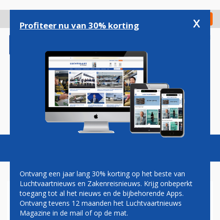
Overslaan
en
x
Digitaal Magazine
Registreer
Check in
naar
Profiteer nu van 30% korting
de
inhoud
gaan
Magazine
Podcasts
Vacatures
Toggl
naviga
Ontvang een jaar lang 30% korting op het beste van
Luchtvaartnieuws en Zakenreisnieuws. Krijg onbeperkt
toegang tot al het nieuws en de bijbehorende Apps.
CONDOR START
Ontvang tevens 12 maanden het Luchtvaartnieuws
VAKANTIEVLUCHTEN NAAR
Magazine in de mail of op de mat.