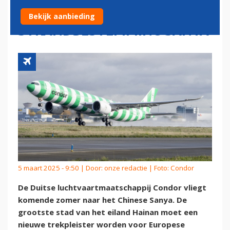
CHINESE
Bekijk aanbieding
STRANDBESTEMMING SANYA
5 maart 2025 - 9:50 | Door:
onze redactie
| Foto: Condor
De Duitse luchtvaartmaatschappij Condor vliegt
komende zomer naar het Chinese Sanya. De
grootste stad van het eiland Hainan moet een
nieuwe trekpleister worden voor Europese