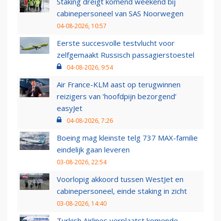
Staking dreigt komend weekend bij
cabinepersoneel van SAS Noorwegen
04-08-2026, 10:57
Eerste succesvolle testvlucht voor
zelfgemaakt Russisch passagierstoestel
04-08-2026, 9:54
Air France-KLM aast op terugwinnen
reizigers van ‘hoofdpijn bezorgend’
easyJet
04-08-2026, 7:26
Boeing mag kleinste telg 737 MAX-familie
eindelijk gaan leveren
03-08-2026, 22:54
Voorlopig akkoord tussen WestJet en
cabinepersoneel, einde staking in zicht
03-08-2026, 14:40
Turkish Airlines verplaatst komende