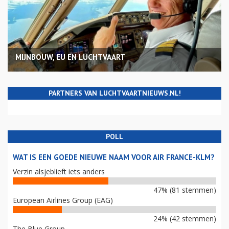
MIJNBOUW, EU EN LUCHTVAART
PARTNERS VAN LUCHTVAARTNIEUWS.NL!
POLL
WAT IS EEN GOEDE NIEUWE NAAM VOOR AIR FRANCE-KLM?
Verzin alsjeblieft iets anders
47% (81 stemmen)
European Airlines Group (EAG)
24% (42 stemmen)
The Blue Group