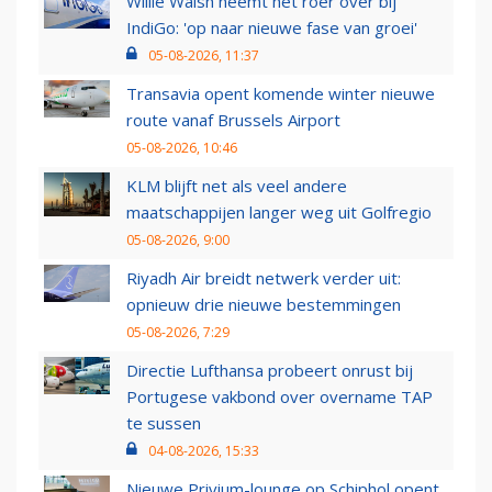
Willie Walsh neemt het roer over bij
IndiGo: 'op naar nieuwe fase van groei'
05-08-2026, 11:37
Transavia opent komende winter nieuwe
route vanaf Brussels Airport
05-08-2026, 10:46
KLM blijft net als veel andere
maatschappijen langer weg uit Golfregio
05-08-2026, 9:00
Riyadh Air breidt netwerk verder uit:
opnieuw drie nieuwe bestemmingen
05-08-2026, 7:29
Directie Lufthansa probeert onrust bij
Portugese vakbond over overname TAP
te sussen
04-08-2026, 15:33
Nieuwe Privium-lounge op Schiphol opent