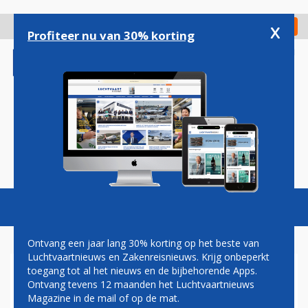
Overslaan
en
x
Digitaal Magazine
Registreer
Check in
naar
Profiteer nu van 30% korting
de
inhoud
gaan
Magazine
Podcasts
Vacatures
Toggl
naviga
Ontvang een jaar lang 30% korting op het beste van
Luchtvaartnieuws en Zakenreisnieuws. Krijg onbeperkt
toegang tot al het nieuws en de bijbehorende Apps.
CORONAVIRUS: ROEMLOOS
Ontvang tevens 12 maanden het Luchtvaartnieuws
AFSCHEID VOOR BOEING 747
Magazine in de mail of op de mat.