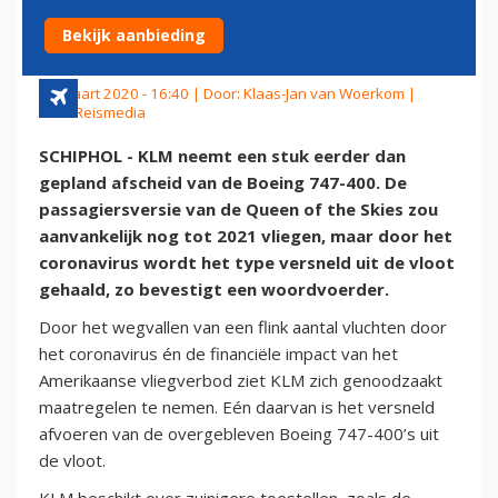
BIJ KLM
Bekijk aanbieding
13 maart 2020 - 16:40 | Door:
Klaas-Jan van Woerkom
|
Foto: Reismedia
SCHIPHOL - KLM neemt een stuk eerder dan
gepland afscheid van de Boeing 747-400. De
passagiersversie van de Queen of the Skies zou
aanvankelijk nog tot 2021 vliegen, maar door het
coronavirus wordt het type versneld uit de vloot
gehaald, zo bevestigt een woordvoerder.
Door het wegvallen van een flink aantal vluchten door
het coronavirus én de financiële impact van het
Amerikaanse vliegverbod ziet KLM zich genoodzaakt
maatregelen te nemen. Eén daarvan is het versneld
afvoeren van de overgebleven Boeing 747-400’s uit
de vloot.
KLM beschikt over zuinigere toestellen, zoals de