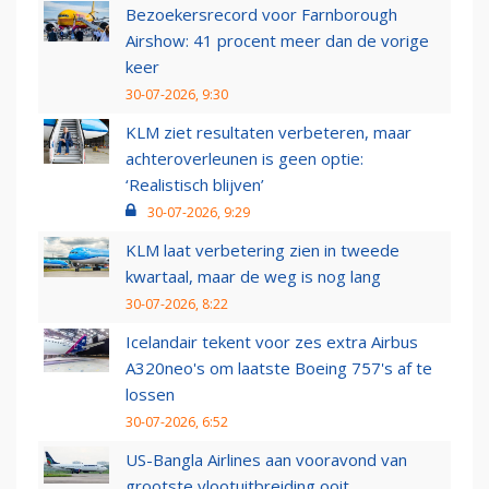
Bezoekersrecord voor Farnborough
Airshow: 41 procent meer dan de vorige
keer
30-07-2026, 9:30
KLM ziet resultaten verbeteren, maar
achteroverleunen is geen optie:
‘Realistisch blijven’
30-07-2026, 9:29
KLM laat verbetering zien in tweede
kwartaal, maar de weg is nog lang
30-07-2026, 8:22
Icelandair tekent voor zes extra Airbus
A320neo's om laatste Boeing 757's af te
lossen
30-07-2026, 6:52
US-Bangla Airlines aan vooravond van
grootste vlootuitbreiding ooit