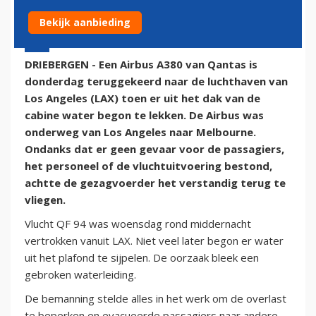
Bekijk aanbieding
5 juli 2014 - 12:03 | Door:
onze redactie
DRIEBERGEN - Een Airbus A380 van Qantas is
donderdag teruggekeerd naar de luchthaven van
Los Angeles (LAX) toen er uit het dak van de
cabine water begon te lekken. De Airbus was
onderweg van Los Angeles naar Melbourne.
Ondanks dat er geen gevaar voor de passagiers,
het personeel of de vluchtuitvoering bestond,
achtte de gezagvoerder het verstandig terug te
vliegen.
Vlucht QF 94 was woensdag rond middernacht
vertrokken vanuit LAX. Niet veel later begon er water
uit het plafond te sijpelen. De oorzaak bleek een
gebroken waterleiding.
De bemanning stelde alles in het werk om de overlast
te beperken en evacueerde passagiers naar andere