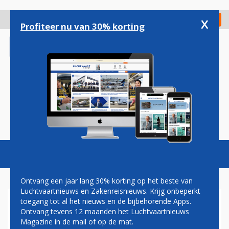
Overslaan
en
x
Digitaal Magazine
Registreer
Check in
naar
Profiteer nu van 30% korting
de
inhoud
gaan
Magazine
Podcasts
Vacatures
Toggl
naviga
Ontvang een jaar lang 30% korting op het beste van
Luchtvaartnieuws en Zakenreisnieuws. Krijg onbeperkt
toegang tot al het nieuws en de bijbehorende Apps.
DAK A380 QANTAS LEKT
Ontvang tevens 12 maanden het Luchtvaartnieuws
WATER
Magazine in de mail of op de mat.