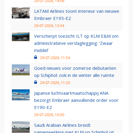
29-07-2026, 14:09
LATAM Airlines toont interieur van nieuwe
Embraer E195-E2
29-07-2026, 13:34
Verscherpt toezicht ILT op KLM E&M om
administratieve verslaglegging: ‘Zwaar
middel’
29-07-2026, 11:54
Goed nieuws voor zomerse debutanten
op Schiphol: ook in de winter alle ruimte
29-07-2026, 11:20
Japanse luchtvaartmaatschappij ANA
bezorgt Embraer aanvullende order voor
E190-E2
29-07-2026, 10:30
Saudi Arabian Airlines breidt
samenwerking met KLM op Schiphol uit