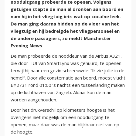
nooduitgang probeerde te openen. Volgens
getuigen stapte de man al dronken aan boord en
nam hij in het vliegtuig iets wat op cocaïne leek.
De man ging daarna bidden op de vloer van het
vliegtuig en hij bedreigde het vliegpersoneel en
de andere passagiers, zo meldt Manchester
Evening News.
De man probeerde de nooddeur van de Airbus A321,
die door TUI van SmartLynx was gehuurd, te openen
terwijl hij naar een gezin schreeuwde: “Ik zie jullie in de
hemel”. Door alle consternatie aan boord, moest vlucht
BY2731 rond 01:00 ’s nachts een tussenlanding maken
op de luchthaven van Zagreb. Aldaar kon de man
worden aangehouden.
Door het drukverschil op kilometers hoogte is het
overigens niet mogelijk om een nooduitgang te
openen, maar daar was de man blijkbaar niet van op
de hoogte.