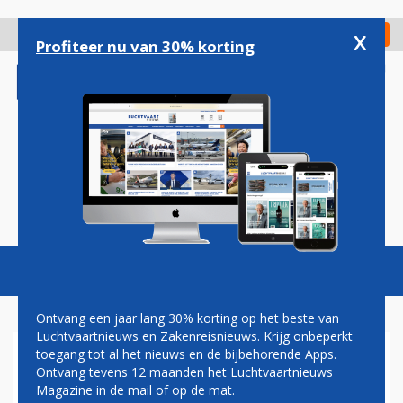
Overslaan
en
x
Digitaal Magazine
Registreer
Check in
naar
Profiteer nu van 30% korting
de
inhoud
gaan
Magazine
Podcasts
Vacatures
Toggl
naviga
Ontvang een jaar lang 30% korting op het beste van
Luchtvaartnieuws en Zakenreisnieuws. Krijg onbeperkt
toegang tot al het nieuws en de bijbehorende Apps.
DRONKEN MAN PROBEERT
Ontvang tevens 12 maanden het Luchtvaartnieuws
NOODUITGANG TE OPENEN
Magazine in de mail of op de mat.