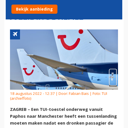
TIJDENS VLUCHT: 'IK ZIE
Bekijk aanbieding
JULLIE IN DE HEMEL'
18 augustus 2022 - 12:37 | Door:
Fabian Bais
| Foto: TUI
(archieffoto)
ZAGREB – Een TUI-toestel onderweg vanuit
Paphos naar Manchester heeft een tussenlanding
moeten maken nadat een dronken passagier de