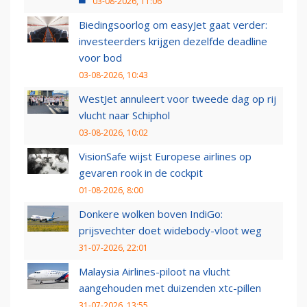
03-08-2026, 11:06
Biedingsoorlog om easyJet gaat verder:
investeerders krijgen dezelfde deadline
voor bod
03-08-2026, 10:43
WestJet annuleert voor tweede dag op rij
vlucht naar Schiphol
03-08-2026, 10:02
VisionSafe wijst Europese airlines op
gevaren rook in de cockpit
01-08-2026, 8:00
Donkere wolken boven IndiGo:
prijsvechter doet widebody-vloot weg
31-07-2026, 22:01
Malaysia Airlines-piloot na vlucht
aangehouden met duizenden xtc-pillen
31-07-2026, 13:55