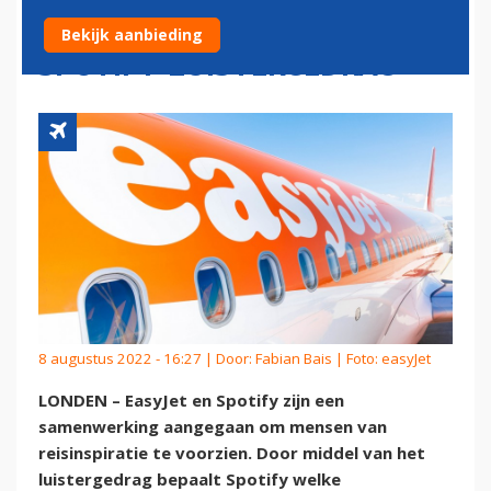
REISTIPS OP BASIS VAN
Bekijk aanbieding
SPOTIFY-LUISTERGEDRAG
8 augustus 2022 - 16:27 | Door:
Fabian Bais
| Foto: easyJet
LONDEN – EasyJet en Spotify zijn een
samenwerking aangegaan om mensen van
reisinspiratie te voorzien. Door middel van het
luistergedrag bepaalt Spotify welke