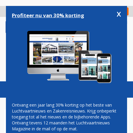
Overslaan
en
x
Digitaal Magazine
Registreer
Check in
naar
Profiteer nu van 30% korting
de
inhoud
gaan
Magazine
Podcasts
Vacatures
Toggl
naviga
Ontvang een jaar lang 30% korting op het beste van
Luchtvaartnieuws en Zakenreisnieuws. Krijg onbeperkt
toegang tot al het nieuws en de bijbehorende Apps.
EASYJET GEEFT
Ontvang tevens 12 maanden het Luchtvaartnieuws
GEPERSONALISEERDE
Magazine in de mail of op de mat.