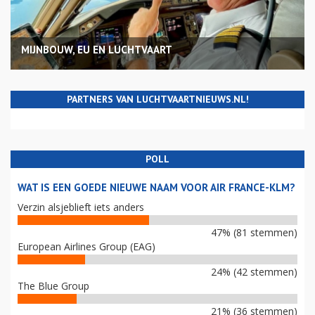
MIJNBOUW, EU EN LUCHTVAART
PARTNERS VAN LUCHTVAARTNIEUWS.NL!
POLL
WAT IS EEN GOEDE NIEUWE NAAM VOOR AIR FRANCE-KLM?
Verzin alsjeblieft iets anders
47% (81 stemmen)
European Airlines Group (EAG)
24% (42 stemmen)
The Blue Group
21% (36 stemmen)