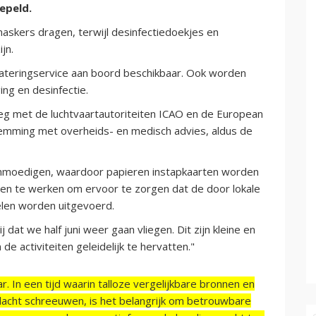
epeld.
kers dragen, terwijl desinfectiedoekjes en
jn.
 cateringservice aan boord beschikbaar. Ook worden
ng en desinfectie.
eg met de luchtvaartautoriteiten ICAO en de European
temming met overheids- en medisch advies, aldus de
aanmoedigen, waardoor papieren instapkaarten worden
n te werken om ervoor te zorgen dat de door lokale
len worden uitgevoerd.
 dat we half juni weer gaan vliegen. Dit zijn kleine en
 activiteiten geleidelijk te hervatten."
r. In een tijd waarin talloze vergelijkbare bronnen en
acht schreeuwen, is het belangrijk om betrouwbare