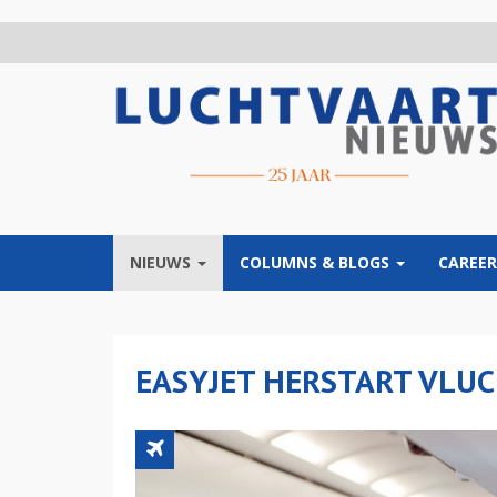
Overslaan
en
naar
de
inhoud
gaan
NIEUWS
COLUMNS & BLOGS
CAREER
EASYJET HERSTART VLUC