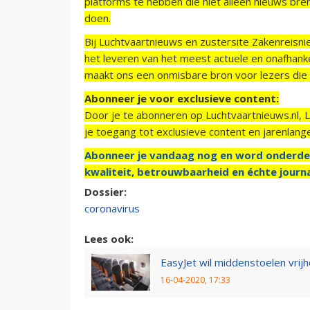
platforms te hebben die niet alleen nieuws bre
doen.
Bij Luchtvaartnieuws en zustersite Zakenreisn
het leveren van het meest actuele en onafhankel
maakt ons een onmisbare bron voor lezers die g
Abonneer je voor exclusieve content:
Door je te abonneren op Luchtvaartnieuws.nl, 
je toegang tot exclusieve content en jarenlang
Abonneer je vandaag nog en word onderde
kwaliteit, betrouwbaarheid en échte journa
Dossier:
coronavirus
Lees ook:
EasyJet wil middenstoelen vri
16-04-2020, 17:33