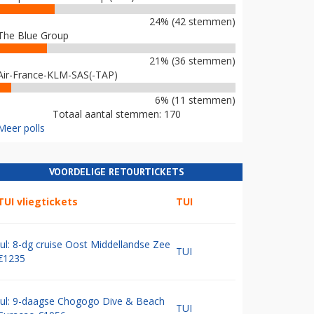
24% (42 stemmen)
The Blue Group
21% (36 stemmen)
Air-France-KLM-SAS(-TAP)
6% (11 stemmen)
Totaal aantal stemmen: 170
Meer polls
VOORDELIGE RETOURTICKETS
TUI vliegtickets
TUI
Jul: 8-dg cruise Oost Middellandse Zee
TUI
€1235
Jul: 9-daagse Chogogo Dive & Beach
TUI