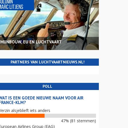
MIJNBOUW, EU EN LUCHTVAART
PARTNERS VAN LUCHTVAARTNIEUWS.NL!
POLL
WAT IS EEN GOEDE NIEUWE NAAM VOOR AIR
FRANCE-KLM?
Verzin alsjeblieft iets anders
47% (81 stemmen)
European Airlines Group (EAG)