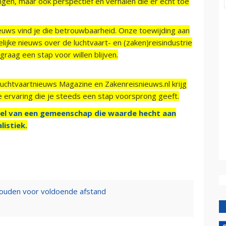
ngen, maar ook perspectief en verhalen die er echt toe
ieuws vind je die betrouwbaarheid. Onze toewijding aan
ijke nieuws over de luchtvaart- en (zaken)reisindustrie
raag een stap voor willen blijven.
Luchtvaartnieuws Magazine en Zakenreisnieuws.nl krijg
e ervaring die je steeds een stap voorsprong geeft.
el van een gemeenschap die waarde hecht aan
listiek.
jhouden voor voldoende afstand