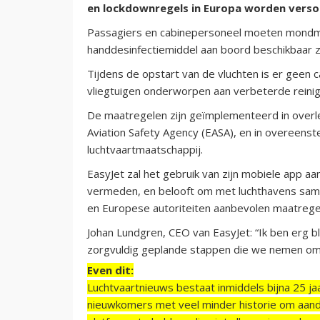
en lockdownregels in Europa worden verso
Passagiers en cabinepersoneel moeten mondmas
handdesinfectiemiddel aan boord beschikbaar zi
Tijdens de opstart van de vluchten is er geen
vliegtuigen onderworpen aan verbeterde reinigi
De maatregelen zijn geïmplementeerd in overl
Aviation Safety Agency (EASA), en in overeens
luchtvaartmaatschappij.
EasyJet zal het gebruik van zijn mobiele app 
vermeden, en belooft om met luchthavens same
en Europese autoriteiten aanbevolen maatrege
Johan Lundgren, CEO van EasyJet: “Ik ben erg blij
zorgvuldig geplande stappen die we nemen om de
Even dit:
Luchtvaartnieuws bestaat inmiddels bijna 25 jaa
nieuwkomers met veel minder historie om aand