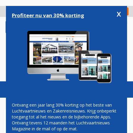
Overslaan
en
x
Digitaal Magazine
Registreer
Check in
naar
Profiteer nu van 30% korting
de
inhoud
gaan
Magazine
Podcasts
Vacatures
Toggl
naviga
Ontvang een jaar lang 30% korting op het beste van
Luchtvaartnieuws en Zakenreisnieuws. Krijg onbeperkt
toegang tot al het nieuws en de bijbehorende Apps.
EASYJET PLAATST
Ontvang tevens 12 maanden het Luchtvaartnieuws
AANVULLENDE BESTELLING
Magazine in de mail of op de mat.