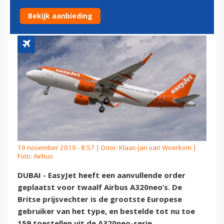
VOOR AIRBUS A320NEO
Bekijk aanbieding
19 november 2019 - 8:57 | Door:
Klaas-Jan van Woerkom
|
Foto: Airbus
DUBAI - EasyJet heeft een aanvullende order
geplaatst voor twaalf Airbus A320neo’s. De
Britse prijsvechter is de grootste Europese
gebruiker van het type, en bestelde tot nu toe
159 toestellen uit de A320neo-serie.