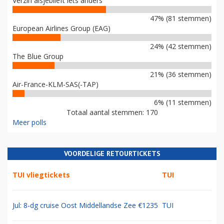
Verzin alsjeblieft iets anders
47% (81 stemmen)
European Airlines Group (EAG)
24% (42 stemmen)
The Blue Group
21% (36 stemmen)
Air-France-KLM-SAS(-TAP)
6% (11 stemmen)
Totaal aantal stemmen: 170
Meer polls
VOORDELIGE RETOURTICKETS
TUI vliegtickets
TUI
Jul: 8-dg cruise Oost Middellandse Zee €1235
TUI