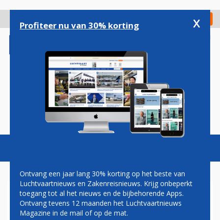
Overslaan
en
x
Digitaal Magazine
Registreer
Check in
naar
Profiteer nu van 30% korting
de
inhoud
gaan
Magazine
Podcasts
Vacatures
Toggl
naviga
Ontvang een jaar lang 30% korting op het beste van
Luchtvaartnieuws en Zakenreisnieuws. Krijg onbeperkt
toegang tot al het nieuws en de bijbehorende Apps.
EASYJET VERONTSCHULDIGT
Ontvang tevens 12 maanden het Luchtvaartnieuws
ZICH VOOR ANNULERINGEN
Magazine in de mail of op de mat.