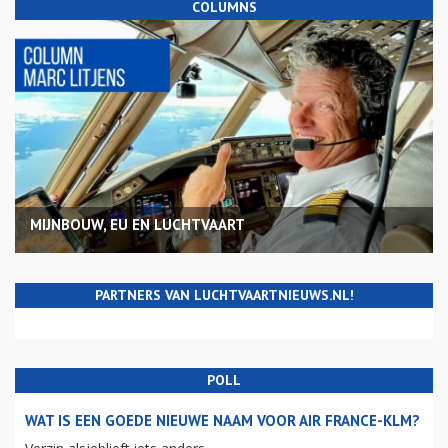
COLUMNS
MIJNBOUW, EU EN LUCHTVAART
PARTNERS VAN LUCHTVAARTNIEUWS.NL!
POLL
WAT IS EEN GOEDE NIEUWE NAAM VOOR AIR FRANCE-KLM?