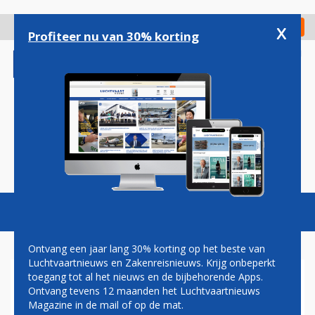
Overslaan
en
x
Digitaal Magazine
Registreer
Check in
naar
Profiteer nu van 30% korting
de
inhoud
gaan
Magazine
Podcasts
Vacatures
Toggl
naviga
Ontvang een jaar lang 30% korting op het beste van
Luchtvaartnieuws en Zakenreisnieuws. Krijg onbeperkt
toegang tot al het nieuws en de bijbehorende Apps.
EASYJET WIL TUSSEN
Ontvang tevens 12 maanden het Luchtvaartnieuws
AMSTERDAM EN TEL AVIV
Magazine in de mail of op de mat.