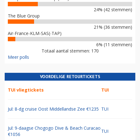
24% (42 stemmen)
The Blue Group
21% (36 stemmen)
Air-France-KLM-SAS(-TAP)
6% (11 stemmen)
Totaal aantal stemmen: 170
Meer polls
VOORDELIGE RETOURTICKETS
TUI vliegtickets
TUI
Jul: 8-dg cruise Oost Middellandse Zee €1235
TUI
Jul: 9-daagse Chogogo Dive & Beach Curacao
TUI
€1056