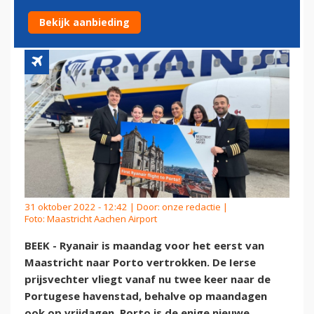
VERTROKKEN
Bekijk aanbieding
31 oktober 2022 - 12:42 | Door:
onze redactie
|
Foto: Maastricht Aachen Airport
BEEK - Ryanair is maandag voor het eerst van
Maastricht naar Porto vertrokken. De Ierse
prijsvechter vliegt vanaf nu twee keer naar de
Portugese havenstad, behalve op maandagen
ook op vrijdagen. Porto is de enige nieuwe