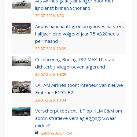
AIS Airlines gaat jaar langer door met
lijndienst binnen Schotland
30-07-2026, 6:30
Airbus handhaaft groeiprognoses na sterk
halfjaar: eind volgend jaar 75 A320neo’s
per maand
29-07-2026, 20:09
Certificering Boeing 737 MAX 10 stap
dichterbij: vliegproeven afgerond
29-07-2026, 14:09
LATAM Airlines toont interieur van nieuwe
Embraer E195-E2
29-07-2026, 13:34
Verscherpt toezicht ILT op KLM E&M om
administratieve verslaglegging: ‘Zwaar
middel’
29-07-2026, 11:54