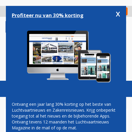
Overslaan
en
x
Digitaal Magazine
Registreer
Check in
naar
Profiteer nu van 30% korting
de
inhoud
gaan
Magazine
Podcasts
Vacatures
Toggl
naviga
Ontvang een jaar lang 30% korting op het beste van
Luchtvaartnieuws en Zakenreisnieuws. Krijg onbeperkt
toegang tot al het nieuws en de bijbehorende Apps.
EERSTE VLUCHT VAN
Ontvang tevens 12 maanden het Luchtvaartnieuws
MAASTRICHT NAAR PORTO
Magazine in de mail of op de mat.