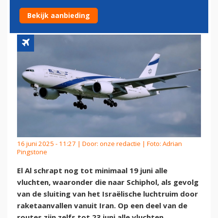
VLUCHTEN
Bekijk aanbieding
16 juni 2025 - 11:27 | Door:
onze redactie
| Foto: Adrian
Pingstone
El Al schrapt nog tot minimaal 19 juni alle
vluchten, waaronder die naar Schiphol, als gevolg
van de sluiting van het Israëlische luchtruim door
raketaanvallen vanuit Iran. Op een deel van de
routes zijn zelfs tot 23 juni alle vluchten