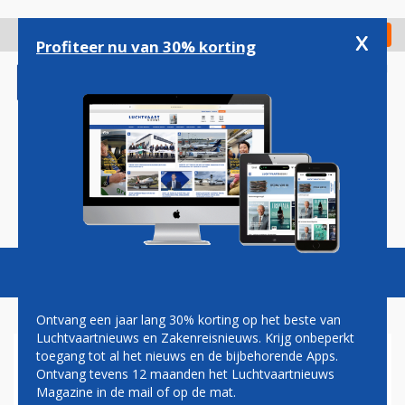
Overslaan
en
x
Digitaal Magazine
Registreer
Check in
naar
Profiteer nu van 30% korting
de
inhoud
gaan
Magazine
Podcasts
Vacatures
Toggl
naviga
Ontvang een jaar lang 30% korting op het beste van
Luchtvaartnieuws en Zakenreisnieuws. Krijg onbeperkt
toegang tot al het nieuws en de bijbehorende Apps.
EL AL ANNULEERT OOK DE
Ontvang tevens 12 maanden het Luchtvaartnieuws
KOMENDE DAGEN ALLE
Magazine in de mail of op de mat.