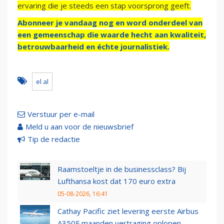
ervaring die je steeds een stap voorsprong geeft.
Abonneer je vandaag nog en word onderdeel van
een gemeenschap die waarde hecht aan kwaliteit,
betrouwbaarheid en échte journalistiek.
el al
Verstuur per e-mail
Meld u aan voor de nieuwsbrief
Tip de redactie
Raamstoeltje in de businessclass? Bij
Lufthansa kost dat 170 euro extra
05-08-2026, 16:41
Cathay Pacific ziet levering eerste Airbus
A350F maanden vertraging oplopen