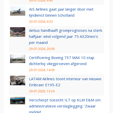
30-07-2026, 6:45
AIS Airlines gaat jaar langer door met
lijndienst binnen Schotland
30-07-2026, 6:30
Airbus handhaaft groeiprognoses na sterk
halfjaar: eind volgend jaar 75 A320neo’s
per maand
29-07-2026, 20:09
Certificering Boeing 737 MAX 10 stap
dichterbij: vliegproeven afgerond
29-07-2026, 14:09
LATAM Airlines toont interieur van nieuwe
Embraer E195-E2
29-07-2026, 13:34
Verscherpt toezicht ILT op KLM E&M om
administratieve verslaglegging: ‘Zwaar
middel’