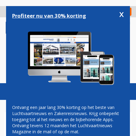
Overslaan
en
x
Digitaal Magazine
Registreer
Check in
naar
Profiteer nu van 30% korting
de
inhoud
gaan
Magazine
Podcasts
Vacatures
Toggl
naviga
Ontvang een jaar lang 30% korting op het beste van
Luchtvaartnieuws en Zakenreisnieuws. Krijg onbeperkt
toegang tot al het nieuws en de bijbehorende Apps.
ENQUETE: HOE VINDT U DE
Ontvang tevens 12 maanden het Luchtvaartnieuws
BEREIKBAARHEID VAN VERRE
Magazine in de mail of op de mat.