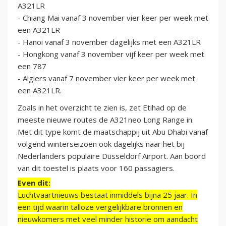
A321LR
- Chiang Mai vanaf 3 november vier keer per week met
een A321LR
- Hanoi vanaf 3 november dagelijks met een A321LR
- Hongkong vanaf 3 november vijf keer per week met
een 787
- Algiers vanaf 7 november vier keer per week met
een A321LR.
Zoals in het overzicht te zien is, zet Etihad op de
meeste nieuwe routes de A321neo Long Range in.
Met dit type komt de maatschappij uit Abu Dhabi vanaf
volgend winterseizoen ook dagelijks naar het bij
Nederlanders populaire Düsseldorf Airport. Aan boord
van dit toestel is plaats voor 160 passagiers.
Even dit:
Luchtvaartnieuws bestaat inmiddels bijna 25 jaar. In
een tijd waarin talloze vergelijkbare bronnen en
nieuwkomers met veel minder historie om aandacht