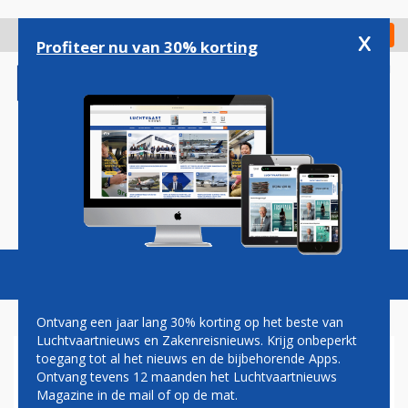
Overslaan
en
x
Digitaal Magazine
Registreer
Check in
naar
Profiteer nu van 30% korting
de
inhoud
gaan
Magazine
Podcasts
Vacatures
Toggl
naviga
Ontvang een jaar lang 30% korting op het beste van
Luchtvaartnieuws en Zakenreisnieuws. Krijg onbeperkt
toegang tot al het nieuws en de bijbehorende Apps.
ETIHAD KONDIGT 10 NIEUWE
Ontvang tevens 12 maanden het Luchtvaartnieuws
LIJNDIENSTEN AAN
Magazine in de mail of op de mat.