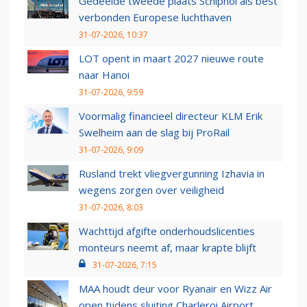
Gedeelde tweede plaats Schiphol als best
verbonden Europese luchthaven
31-07-2026, 10:37
LOT opent in maart 2027 nieuwe route
naar Hanoi
31-07-2026, 9:59
Voormalig financieel directeur KLM Erik
Swelheim aan de slag bij ProRail
31-07-2026, 9:09
Rusland trekt vliegvergunning Izhavia in
wegens zorgen over veiligheid
31-07-2026, 8:03
Wachttijd afgifte onderhoudslicenties
monteurs neemt af, maar krapte blijft
31-07-2026, 7:15
MAA houdt deur voor Ryanair en Wizz Air
open tijdens sluiting Charleroi Airport