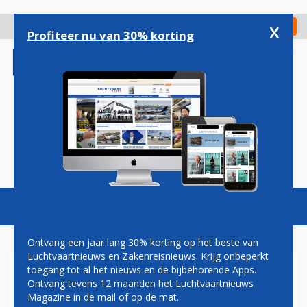
Overslaan
en
x
Digitaal Magazine
Registreer
Check in
naar
Profiteer nu van 30% korting
de
inhoud
gaan
Magazine
Podcasts
Vacatures
Toggl
naviga
Ontvang een jaar lang 30% korting op het beste van
Luchtvaartnieuws en Zakenreisnieuws. Krijg onbeperkt
toegang tot al het nieuws en de bijbehorende Apps.
ETIHAD KONDIGT 10 NIEUWE
Ontvang tevens 12 maanden het Luchtvaartnieuws
LIJNDIENSTEN AAN
Magazine in de mail of op de mat.