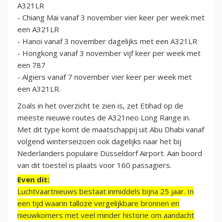
A321LR
- Chiang Mai vanaf 3 november vier keer per week met
een A321LR
- Hanoi vanaf 3 november dagelijks met een A321LR
- Hongkong vanaf 3 november vijf keer per week met
een 787
- Algiers vanaf 7 november vier keer per week met
een A321LR.
Zoals in het overzicht te zien is, zet Etihad op de
meeste nieuwe routes de A321neo Long Range in.
Met dit type komt de maatschappij uit Abu Dhabi vanaf
volgend winterseizoen ook dagelijks naar het bij
Nederlanders populaire Düsseldorf Airport. Aan boord
van dit toestel is plaats voor 160 passagiers.
Even dit:
Luchtvaartnieuws bestaat inmiddels bijna 25 jaar. In
een tijd waarin talloze vergelijkbare bronnen en
nieuwkomers met veel minder historie om aandacht