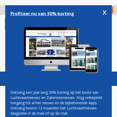
Overslaan
en
x
Digitaal Magazine
Registreer
Check in
naar
Profiteer nu van 30% korting
de
inhoud
gaan
Magazine
Podcasts
Vacatures
Toggl
naviga
Ontvang een jaar lang 30% korting op het beste van
Luchtvaartnieuws en Zakenreisnieuws. Krijg onbeperkt
toegang tot al het nieuws en de bijbehorende Apps.
'FLINKE WINST AIR FRANCE-
Ontvang tevens 12 maanden het Luchtvaartnieuws
KLM ALS PILOTEN NIET
Magazine in de mail of op de mat.