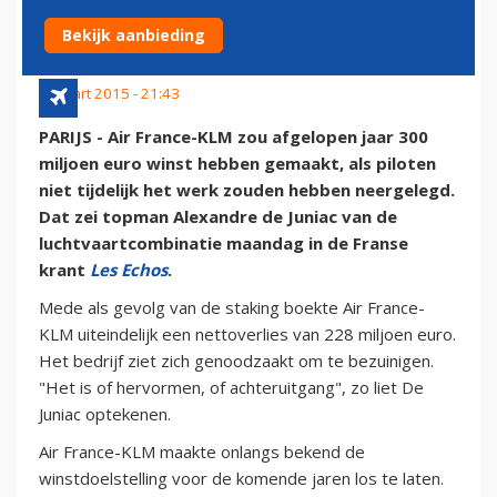
HADDEN GESTAAKT'
Bekijk aanbieding
9 maart 2015 - 21:43
PARIJS - Air France-KLM zou afgelopen jaar 300
miljoen euro winst hebben gemaakt, als piloten
niet tijdelijk het werk zouden hebben neergelegd.
Dat zei topman Alexandre de Juniac van de
luchtvaartcombinatie maandag in de Franse
krant
Les Echos
.
Mede als gevolg van de staking boekte Air France-
KLM uiteindelijk een nettoverlies van 228 miljoen euro.
Het bedrijf ziet zich genoodzaakt om te bezuinigen.
"Het is of hervormen, of achteruitgang", zo liet De
Juniac optekenen.
Air France-KLM maakte onlangs bekend de
winstdoelstelling voor de komende jaren los te laten.