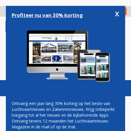
Overslaan
en
x
Digitaal Magazine
Registreer
Check in
naar
Profiteer nu van 30% korting
de
inhoud
gaan
Magazine
Podcasts
Vacatures
Toggl
naviga
Ontvang een jaar lang 30% korting op het beste van
Luchtvaartnieuws en Zakenreisnieuws. Krijg onbeperkt
toegang tot al het nieuws en de bijbehorende Apps.
FLYING BLUE FAMILY:
Ontvang tevens 12 maanden het Luchtvaartnieuws
ONLINE SERVICE AIR FRANCE-
Magazine in de mail of op de mat.