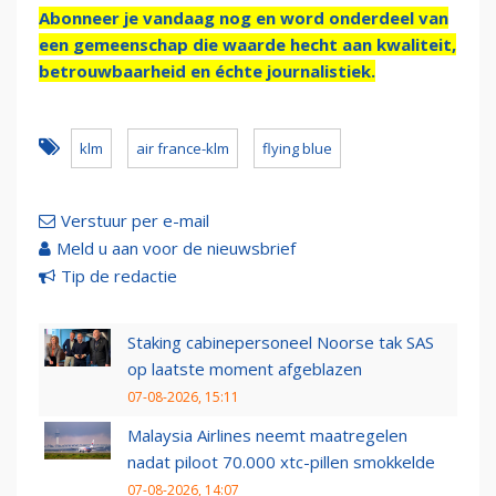
Abonneer je vandaag nog en word onderdeel van
een gemeenschap die waarde hecht aan kwaliteit,
betrouwbaarheid en échte journalistiek.
klm
air france-klm
flying blue
Verstuur per e-mail
Meld u aan voor de nieuwsbrief
Tip de redactie
Staking cabinepersoneel Noorse tak SAS
op laatste moment afgeblazen
07-08-2026, 15:11
Malaysia Airlines neemt maatregelen
nadat piloot 70.000 xtc-pillen smokkelde
07-08-2026, 14:07