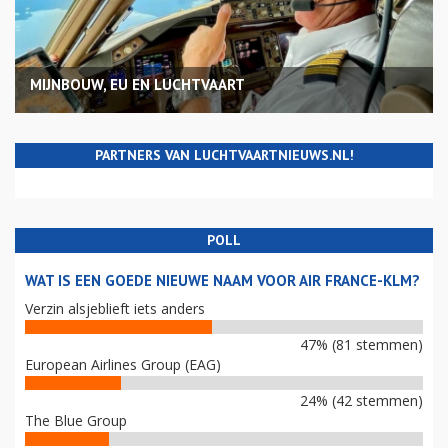
MIJNBOUW, EU EN LUCHTVAART
PARTNERS VAN LUCHTVAARTNIEUWS.NL!
POLL
WAT IS EEN GOEDE NIEUWE NAAM VOOR AIR FRANCE-KLM?
Verzin alsjeblieft iets anders
47% (81 stemmen)
European Airlines Group (EAG)
24% (42 stemmen)
The Blue Group