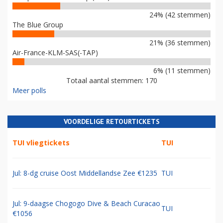
24% (42 stemmen)
The Blue Group
21% (36 stemmen)
Air-France-KLM-SAS(-TAP)
6% (11 stemmen)
Totaal aantal stemmen: 170
Meer polls
VOORDELIGE RETOURTICKETS
TUI vliegtickets
TUI
Jul: 8-dg cruise Oost Middellandse Zee €1235
TUI
Jul: 9-daagse Chogogo Dive & Beach Curacao
TUI
€1056