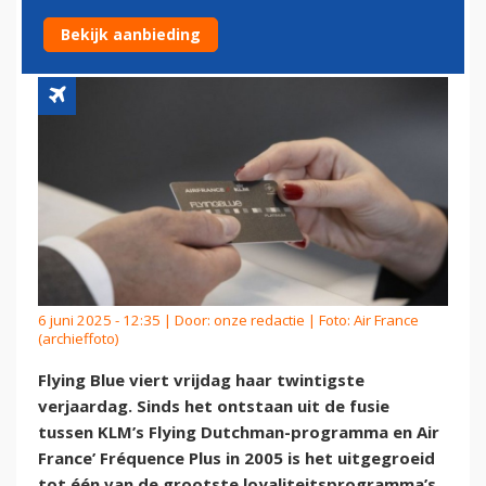
VAN EXTRA MILES
Bekijk aanbieding
6 juni 2025 - 12:35 | Door:
onze redactie
| Foto: Air France
(archieffoto)
Flying Blue viert vrijdag haar twintigste
verjaardag. Sinds het ontstaan uit de fusie
tussen KLM’s Flying Dutchman-programma en Air
France’ Fréquence Plus in 2005 is het uitgegroeid
tot één van de grootste loyaliteitsprogramma’s