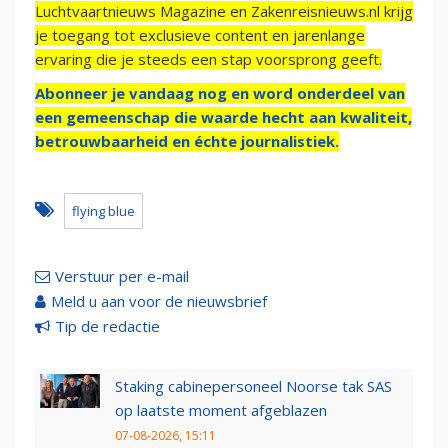
Luchtvaartnieuws Magazine en Zakenreisnieuws.nl krijg
je toegang tot exclusieve content en jarenlange
ervaring die je steeds een stap voorsprong geeft.
Abonneer je vandaag nog en word onderdeel van
een gemeenschap die waarde hecht aan kwaliteit,
betrouwbaarheid en échte journalistiek.
flying blue
Verstuur per e-mail
Meld u aan voor de nieuwsbrief
Tip de redactie
Staking cabinepersoneel Noorse tak SAS
op laatste moment afgeblazen
07-08-2026, 15:11