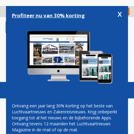
Overslaan
en
x
Digitaal Magazine
Registreer
Check in
naar
Profiteer nu van 30% korting
de
inhoud
gaan
Magazine
Podcasts
Vacatures
Toggl
naviga
Ontvang een jaar lang 30% korting op het beste van
Luchtvaartnieuws en Zakenreisnieuws. Krijg onbeperkt
toegang tot al het nieuws en de bijbehorende Apps.
FLYING BLUE VIERT 20STE
Ontvang tevens 12 maanden het Luchtvaartnieuws
VERJAARDAG MET UITDELEN
Magazine in de mail of op de mat.