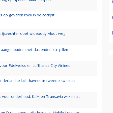
es op gevaren rook in de cockpit
prijsvechter doet widebody-vloot weg
cht aangehouden met duizenden xtc-pillen
oor Edelweiss en Lufthansa City Airlines
ederlandse luchthavens in tweede kwartaal
 voor onderhoud: KLM en Transavia wijken uit
gton Dulles neemt afscheid van Mobile Lounges