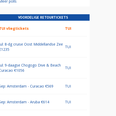
Meer polls
VOORDELIGE RETOURTICKETS
TUI vliegtickets
TUI
Jul: 8-dg cruise Oost Middellandse Zee
TUI
€1235
Jul: 9-daagse Chogogo Dive & Beach
TUI
Curacao €1056
Sep: Amsterdam - Curacao €569
TUI
Sep: Amsterdam - Aruba €614
TUI