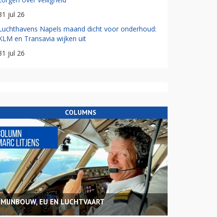
31 jul 26
Luchthavens Napels maand dicht voor onderhoud:
KLM en Transavia wijken uit
31 jul 26
COLUMNS
MIJNBOUW, EU EN LUCHTVAART