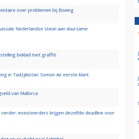
mentaire over problemen bij Boeing
 massale Nederlandse steun aan duurzame
stelling beklad met graffiti
g in Tadzjikistan: Somon Air eerste klant
gveld van Mallorca
verder: investeerders krijgen dezelfde deadline voor
ag op rij vlucht naar Schiphol