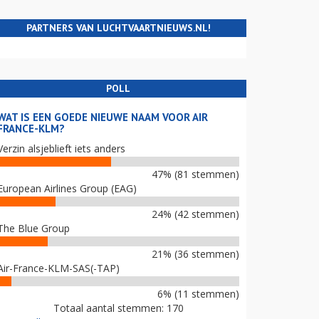
PARTNERS VAN LUCHTVAARTNIEUWS.NL!
POLL
WAT IS EEN GOEDE NIEUWE NAAM VOOR AIR
FRANCE-KLM?
Verzin alsjeblieft iets anders
47% (81 stemmen)
European Airlines Group (EAG)
24% (42 stemmen)
The Blue Group
21% (36 stemmen)
Air-France-KLM-SAS(-TAP)
6% (11 stemmen)
Totaal aantal stemmen: 170