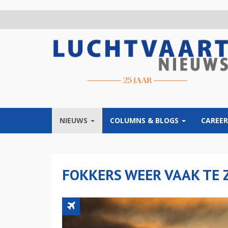
Overslaan
en
naar
de
inhoud
gaan
NIEUWS
COLUMNS & BLOGS
CAREER
FOKKERS WEER VAAK TE 