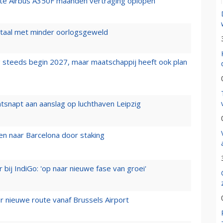
rste Airbus A350F maanden vertraging oplopen
wartaal met minder oorlogsgeweld
 steeds begin 2027, maar maatschappij heeft ook plan
tsnapt aan aanslag op luchthaven Leipzig
n naar Barcelona door staking
 bij IndiGo: 'op naar nieuwe fase van groei'
 nieuwe route vanaf Brussels Airport