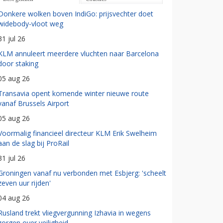
Donkere wolken boven IndiGo: prijsvechter doet
widebody-vloot weg
31 jul 26
KLM annuleert meerdere vluchten naar Barcelona
door staking
05 aug 26
Transavia opent komende winter nieuwe route
vanaf Brussels Airport
05 aug 26
Voormalig financieel directeur KLM Erik Swelheim
aan de slag bij ProRail
31 jul 26
Groningen vanaf nu verbonden met Esbjerg: 'scheelt
zeven uur rijden'
04 aug 26
Rusland trekt vliegvergunning Izhavia in wegens
zorgen over veiligheid