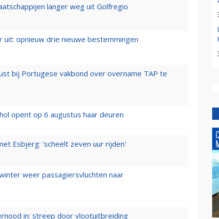
aatschappijen langer weg uit Golfregio
er uit: opnieuw drie nieuwe bestemmingen
rust bij Portugese vakbond over overname TAP te
hol opent op 6 augustus haar deuren
t Esbjerg: 'scheelt zeven uur rijden'
 winter weer passagiersvluchten naar
ernood in: streep door vlootuitbreiding