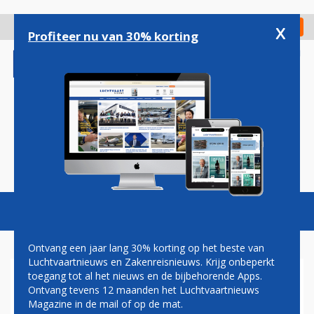
Overslaan
en
x
Digitaal Magazine
Registreer
Check in
naar
Profiteer nu van 30% korting
de
inhoud
gaan
Magazine
Podcasts
Vacatures
Toggl
naviga
Ontvang een jaar lang 30% korting op het beste van
Luchtvaartnieuws en Zakenreisnieuws. Krijg onbeperkt
toegang tot al het nieuws en de bijbehorende Apps.
GROTE PROBLEMEN
Ontvang tevens 12 maanden het Luchtvaartnieuws
SOUTHWEST NA
Magazine in de mail of op de mat.