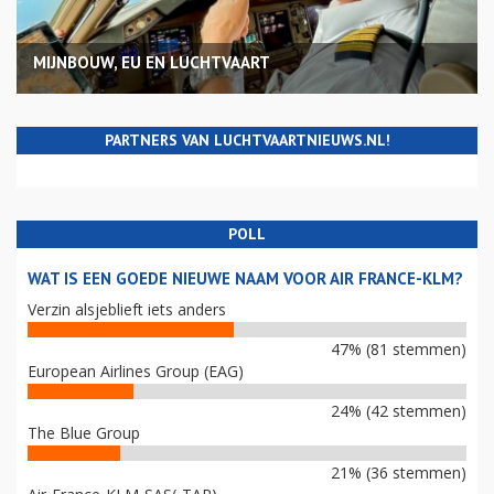
MIJNBOUW, EU EN LUCHTVAART
PARTNERS VAN LUCHTVAARTNIEUWS.NL!
POLL
WAT IS EEN GOEDE NIEUWE NAAM VOOR AIR FRANCE-KLM?
Verzin alsjeblieft iets anders
47% (81 stemmen)
European Airlines Group (EAG)
24% (42 stemmen)
The Blue Group
21% (36 stemmen)