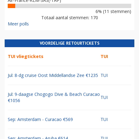
Air-France-KLM-SAS(-TAP)
6% (11 stemmen)
Totaal aantal stemmen: 170
Meer polls
VOORDELIGE RETOURTICKETS
TUI vliegtickets
TUI
Jul: 8-dg cruise Oost Middellandse Zee €1235
TUI
Jul: 9-daagse Chogogo Dive & Beach Curacao
TUI
€1056
Sep: Amsterdam - Curacao €569
TUI
Sep: Amsterdam - Aruba €614
TUI