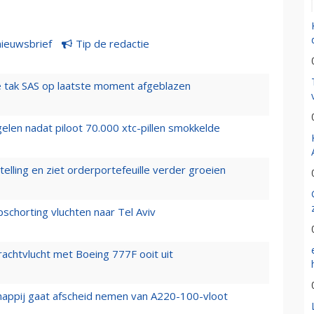
nieuwsbrief
Tip de redactie
 tak SAS op laatste moment afgeblazen
elen nadat piloot 70.000 xtc-pillen smokkelde
elling en ziet orderportefeuille verder groeien
chorting vluchten naar Tel Aviv
vrachtvlucht met Boeing 777F ooit uit
happij gaat afscheid nemen van A220-100-vloot