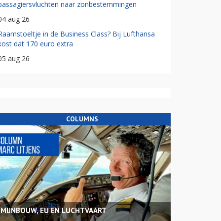
passagiersvluchten naar zonbestemmingen
04 aug 26
Raamstoeltje in de Business Class? Bij Lufthansa
kost dat 170 euro extra
05 aug 26
COLUMNS
MIJNBOUW, EU EN LUCHTVAART