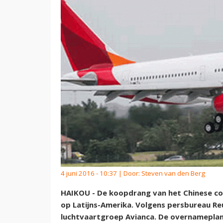
4 juni 2016 - 10:37 | Door:
Steven van den Berg
HAIKOU - De koopdrang van het Chinese con
op Latijns-Amerika. Volgens persbureau R
luchtvaartgroep Avianca. De overnameplann