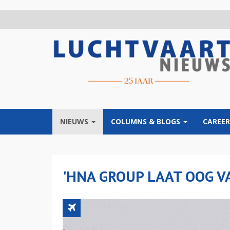
Overslaan
en
naar
de
inhoud
gaan
NIEUWS
COLUMNS & BLOGS
CAREER
'HNA GROUP LAAT OOG V