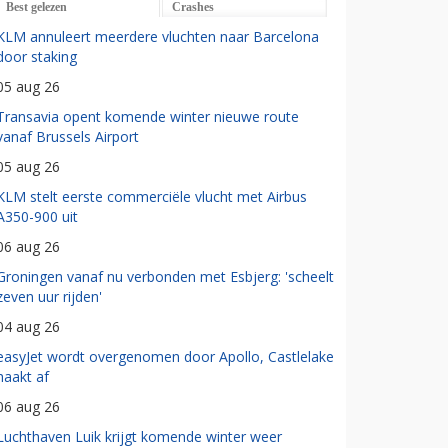
Best gelezen
Crashes
KLM annuleert meerdere vluchten naar Barcelona
door staking
05 aug 26
Transavia opent komende winter nieuwe route
vanaf Brussels Airport
05 aug 26
KLM stelt eerste commerciële vlucht met Airbus
A350-900 uit
06 aug 26
Groningen vanaf nu verbonden met Esbjerg: 'scheelt
zeven uur rijden'
04 aug 26
easyJet wordt overgenomen door Apollo, Castlelake
haakt af
06 aug 26
Luchthaven Luik krijgt komende winter weer