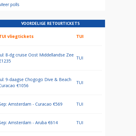
Meer polls
VOORDELIGE RETOURTICKETS
TUI vliegtickets
TUI
Jul: 8-dg cruise Oost Middellandse Zee
TUI
€1235
Jul: 9-daagse Chogogo Dive & Beach
TUI
Curacao €1056
Sep: Amsterdam - Curacao €569
TUI
Sep: Amsterdam - Aruba €614
TUI