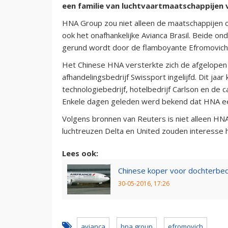
een familie van luchtvaartmaatschappijen 
HNA Group zou niet alleen de maatschappijen 
ook het onafhankelijke Avianca Brasil. Beide o
gerund wordt door de flamboyante Efromovich-
Het Chinese HNA versterkte zich de afgelopen j
afhandelingsbedrijf Swissport ingelijfd. Dit j
technologiebedrijf, hotelbedrijf Carlson en de 
Enkele dagen geleden werd bekend dat HNA een 
Volgens bronnen van Reuters is niet alleen HN
luchtreuzen Delta en United zouden interesse 
Lees ook:
Chinese koper voor dochterbed
30-05-2016, 17:26
avianca
hna group
efromovich